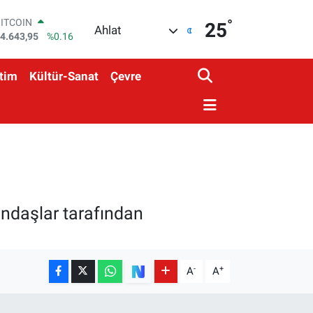
°
DOLAR
25
Ahlat
7,6006
%0.06
EURO
5,0250
%0.02
tim
Kültür-Sanat
Çevre
STERLİN
4,2398
%0.2
GRAM ALTIN
500.87
%0.12
BİST100
3.799
%70
BITCOIN
4.643,95
%0.16
tandaşlar tarafından
-
+
A
A