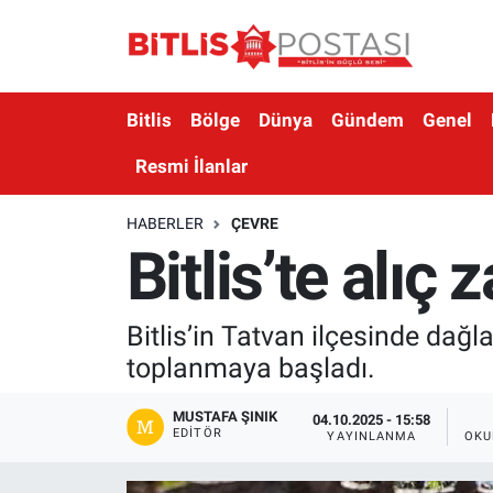
Asayiş
Nöbetçi Eczaneler
Bitlis
Bölge
Dünya
Gündem
Genel
Bilim ve Teknoloji
Bitlis Hava Durumu
Resmi İlanlar
Bölge
Bitlis Trafik Yoğunluk Haritası
HABERLER
ÇEVRE
Bitlis’te alıç
Çevre
Süper Lig Puan Durumu ve Fikstür
Dünya
Tüm Manşetler
Bitlis’in Tatvan ilçesinde dağl
toplanmaya başladı.
Eğitim
Son Dakika Haberleri
MUSTAFA ŞINIK
Ekonomi
Haber Arşivi
04.10.2025 - 15:58
EDITÖR
YAYINLANMA
OKU
Genel