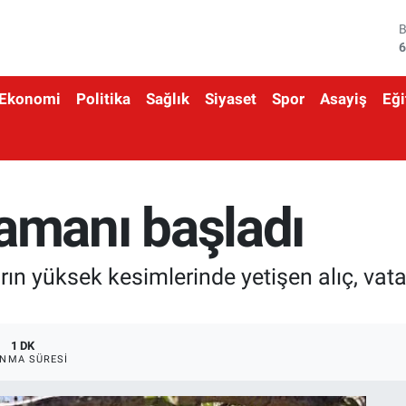
4
5
Ekonomi
Politika
Sağlık
Siyaset
Spor
Asayiş
Eği
6
6
1
 zamanı başladı
6
arın yüksek kesimlerinde yetişen alıç, va
1 DK
NMA SÜRESI