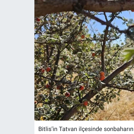
Gündem
Kültür-Sanat
Magazin
Politika
Resmi İlanlar
Sağlık
Siyaset
Spor
Bitlis’in Tatvan ilçesinde sonbaharı
Yerel