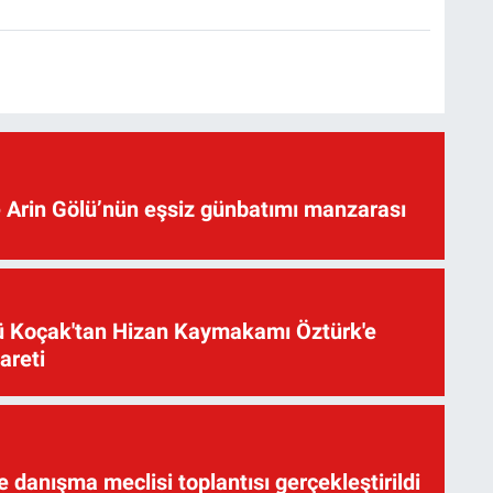
 Arin Gölü’nün eşsiz günbatımı manzarası
üsü Koçak'tan Hizan Kaymakamı Öztürk'e
yareti
te danışma meclisi toplantısı gerçekleştirildi