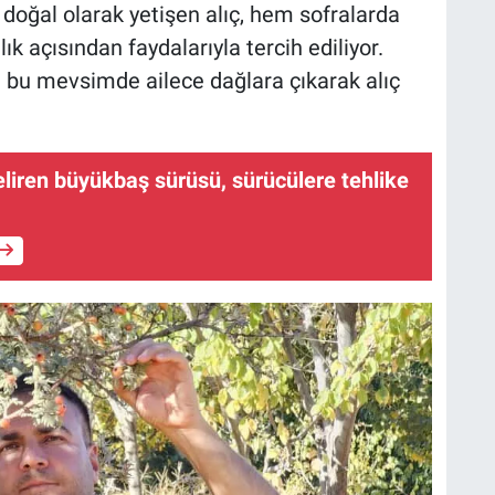
 doğal olarak yetişen alıç, hem sofralarda
k açısından faydalarıyla tercih ediliyor.
 bu mevsimde ailece dağlara çıkarak alıç
eliren büyükbaş sürüsü, sürücülere tehlike