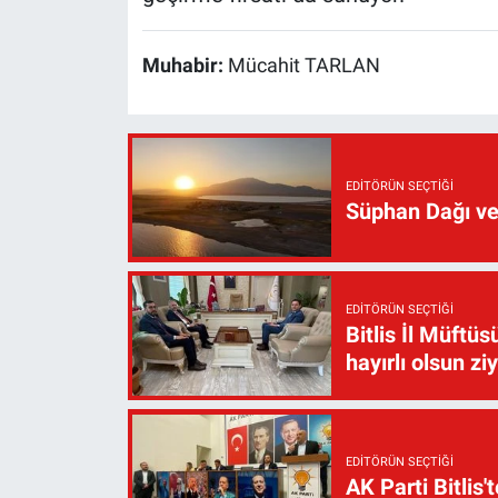
Muhabir:
Mücahit TARLAN
EDITÖRÜN SEÇTIĞI
Süphan Dağı ve
EDITÖRÜN SEÇTIĞI
Bitlis İl Müft
hayırlı olsun zi
EDITÖRÜN SEÇTIĞI
AK Parti Bitlis'