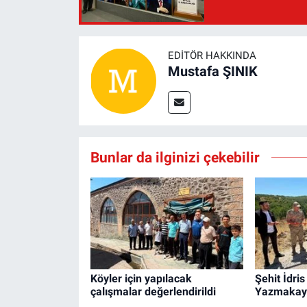
EDITÖR HAKKINDA
Mustafa ŞINIK
Bunlar da ilginizi çekebilir
Köyler için yapılacak
Şehit İdris
çalışmalar değerlendirildi
Yazmakaya