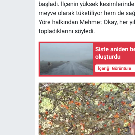
başladı. İlçenin yüksek kesimlerinde
meyve olarak tüketiliyor hem de sağlı
Yöre halkından Mehmet Okay, her yıl
topladıklarını söyledi.
Siste aniden b
oluşturdu
İçeriği Görüntüle