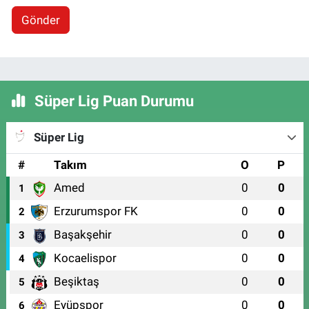
Gönder
Süper Lig Puan Durumu
Süper Lig
#
Takım
O
P
Amed
0
0
1
Erzurumspor FK
0
0
2
Başakşehir
0
0
3
Kocaelispor
0
0
4
Beşiktaş
0
0
5
Eyüpspor
0
0
6