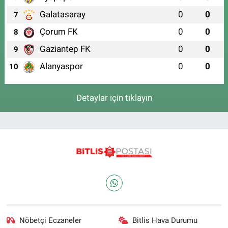
Galatasaray
0
0
7
Çorum FK
0
0
8
Gaziantep FK
0
0
9
Alanyaspor
0
0
10
Detaylar için tıklayın
Nöbetçi Eczaneler
Bitlis Hava Durumu