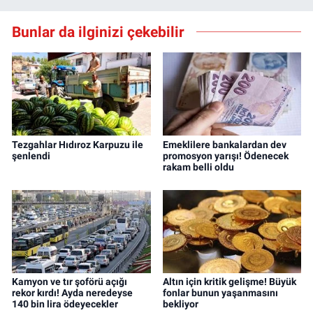
Bunlar da ilginizi çekebilir
Tezgahlar Hıdıroz Karpuzu ile
Emeklilere bankalardan dev
şenlendi
promosyon yarışı! Ödenecek
rakam belli oldu
Kamyon ve tır şoförü açığı
Altın için kritik gelişme! Büyük
rekor kırdı! Ayda neredeyse
fonlar bunun yaşanmasını
140 bin lira ödeyecekler
bekliyor