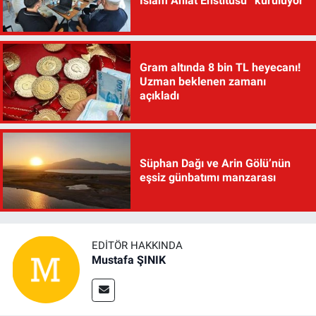
İslam Ahlat Enstitüsü” kuruluyor
Gram altında 8 bin TL heyecanı!
Uzman beklenen zamanı
açıkladı
Süphan Dağı ve Arin Gölü’nün
eşsiz günbatımı manzarası
EDITÖR HAKKINDA
Mustafa ŞINIK