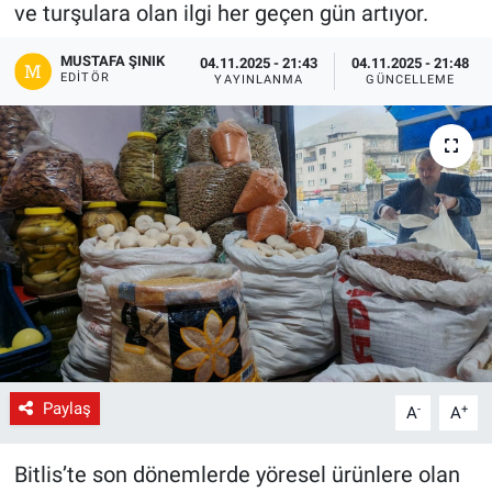
ve turşulara olan ilgi her geçen gün artıyor.
Gündem
MUSTAFA ŞINIK
04.11.2025 - 21:43
04.11.2025 - 21:48
EDITÖR
YAYINLANMA
GÜNCELLEME
Kültür-Sanat
Magazin
Politika
Resmi İlanlar
Sağlık
Siyaset
Paylaş
-
+
A
A
Spor
Bitlis’te son dönemlerde yöresel ürünlere olan
Yerel