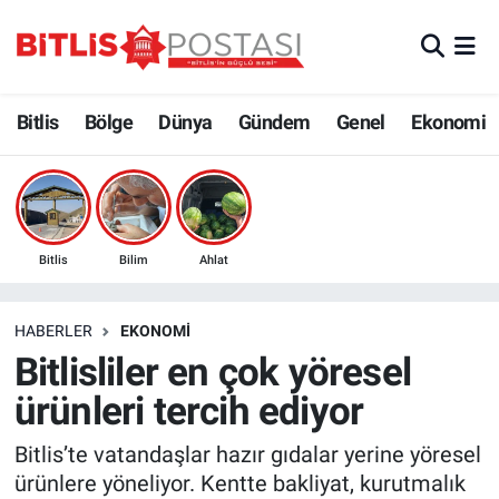
Asayiş
Nöbetçi Eczaneler
Bitlis
Bölge
Dünya
Gündem
Genel
Ekonomi
Bilim ve Teknoloji
Bitlis Hava Durumu
Bölge
Bitlis Trafik Yoğunluk Haritası
Çevre
Süper Lig Puan Durumu ve Fikstür
Bitlis
Bilim
Ahlat
Dünya
Tüm Manşetler
HABERLER
EKONOMI
Bitlisliler en çok yöresel
Eğitim
Son Dakika Haberleri
ürünleri tercih ediyor
Ekonomi
Haber Arşivi
Bitlis’te vatandaşlar hazır gıdalar yerine yöresel
ürünlere yöneliyor. Kentte bakliyat, kurutmalık
Genel