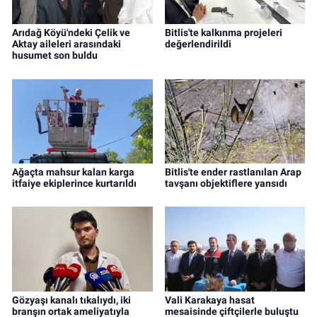
Arıdağ Köyü'ndeki Çelik ve
Bitlis'te kalkınma projeleri
Aktay aileleri arasındaki
değerlendirildi
husumet son buldu
Ağaçta mahsur kalan karga
Bitlis'te ender rastlanılan Arap
itfaiye ekiplerince kurtarıldı
tavşanı objektiflere yansıdı
Gözyaşı kanalı tıkalıydı, iki
Vali Karakaya hasat
branşın ortak ameliyatıyla
mesaisinde çiftçilerle buluştu