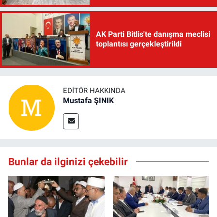
AK Parti Bitlis'te danışma meclisi
toplantısı gerçekleştirildi
EDITÖR HAKKINDA
Mustafa ŞINIK
Bunlar da ilginizi çekebilir