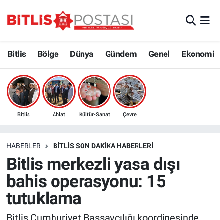
Asayiş
Nöbetçi Eczaneler
Bitlis
Bölge
Dünya
Gündem
Genel
Ekonomi
Bilim ve Teknoloji
Bitlis Hava Durumu
Bölge
Bitlis Trafik Yoğunluk Haritası
Çevre
Süper Lig Puan Durumu ve Fikstür
Bitlis
Ahlat
Kültür-Sanat
Çevre
Dünya
Tüm Manşetler
HABERLER
BITLIS SON DAKIKA HABERLERI
Bitlis merkezli yasa dışı
Eğitim
Son Dakika Haberleri
bahis operasyonu: 15
Ekonomi
Haber Arşivi
tutuklama
Genel
Bitlis Cumhuriyet Başsavcılığı koordinesinde