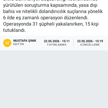
yürütülen soruşturma kapsamında, yasa dışı
Gündem
bahis ve nitelikli dolandırıcılık suçlarına yönelik
6 ilde eş zamanlı operasyon düzenlendi.
Kültür-Sanat
Operasyonda 31 şüpheli yakalanırken, 15 kişi
tutuklandı.
Magazin
MUSTAFA ŞINIK
22.05.2026 - 15:11
22.05.2026 - 15:19
EDITÖR
Politika
YAYINLANMA
GÜNCELLEME
Resmi İlanlar
Sağlık
Siyaset
Spor
Yerel