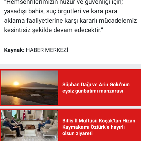
“Hemşehrilerimizin huzur ve güvenliği için;
yasadışı bahis, suç örgütleri ve kara para
aklama faaliyetlerine karşı kararlı mücadelemiz
kesintisiz şekilde devam edecektir.”
Kaynak:
HABER MERKEZİ
Süphan Dağı ve Arin Gölü’nün
eşsiz günbatımı manzarası
Bitlis İl Müftüsü Koçak'tan Hizan
Kaymakamı Öztürk'e hayırlı
olsun ziyareti