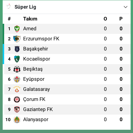
Süper Lig
#
Takım
O
P
Amed
0
0
1
Erzurumspor FK
0
0
2
Başakşehir
0
0
3
Kocaelispor
0
0
4
Beşiktaş
0
0
5
Eyüpspor
0
0
6
Galatasaray
0
0
7
Çorum FK
0
0
8
Gaziantep FK
0
0
9
Alanyaspor
0
0
10