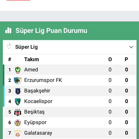
Süper Lig Puan Durumu
Süper Lig
#
Takım
O
P
Amed
0
0
1
Erzurumspor FK
0
0
2
Başakşehir
0
0
3
Kocaelispor
0
0
4
Beşiktaş
0
0
5
Eyüpspor
0
0
6
Galatasaray
0
0
7