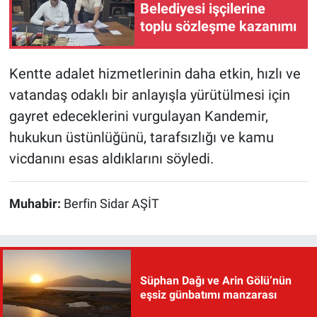
Belediyesi işçilerine
toplu sözleşme kazanımı
Kentte adalet hizmetlerinin daha etkin, hızlı ve
vatandaş odaklı bir anlayışla yürütülmesi için
gayret edeceklerini vurgulayan Kandemir,
hukukun üstünlüğünü, tarafsızlığı ve kamu
vicdanını esas aldıklarını söyledi.
Muhabir:
Berfin Sidar AŞİT
Süphan Dağı ve Arin Gölü’nün
eşsiz günbatımı manzarası