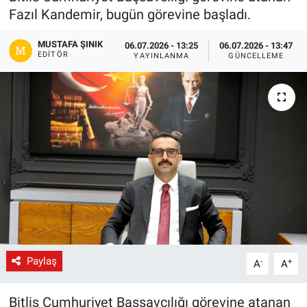
Fazıl Kandemir, bugün görevine başladı.
Gündem
MUSTAFA ŞINIK
06.07.2026 - 13:25
06.07.2026 - 13:47
EDITÖR
YAYINLANMA
GÜNCELLEME
Kültür-Sanat
Magazin
Politika
Resmi İlanlar
Sağlık
Siyaset
Paylaş
-
+
A
A
Spor
Bitlis Cumhuriyet Başsavcılığı görevine atanan
Yerel