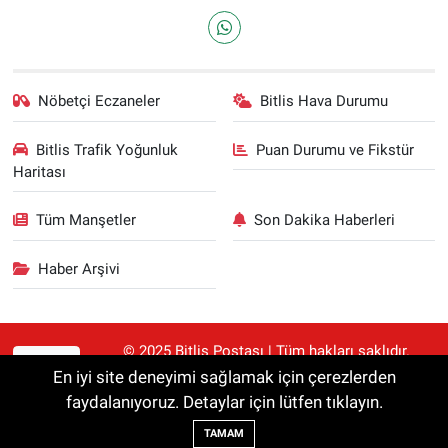
Nöbetçi Eczaneler
Bitlis Hava Durumu
Bitlis Trafik Yoğunluk
Puan Durumu ve Fikstür
Haritası
Tüm Manşetler
Son Dakika Haberleri
Haber Arşivi
© 2025 Bitlis Postası | Tüm hakları saklıdır.
RSS
Haberler kaynak gösterilmeden alıntılanamaz.
En iyi site deneyimi sağlamak için çerezlerden
faydalanıyoruz. Detaylar için lütfen tıklayın.
Haber Yazılımı:
TE Bilişim
TAMAM