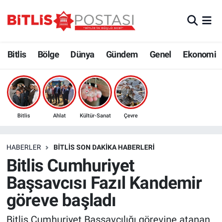
Asayiş
Nöbetçi Eczaneler
Bitlis
Bölge
Dünya
Gündem
Genel
Ekonomi
Bilim ve Teknoloji
Bitlis Hava Durumu
Bölge
Bitlis Trafik Yoğunluk Haritası
Çevre
Süper Lig Puan Durumu ve Fikstür
Bitlis
Ahlat
Kültür-Sanat
Çevre
Dünya
Tüm Manşetler
HABERLER
BITLIS SON DAKIKA HABERLERI
Bitlis Cumhuriyet
Eğitim
Son Dakika Haberleri
Başsavcısı Fazıl Kandemir
Ekonomi
Haber Arşivi
göreve başladı
Genel
Bitlis Cumhuriyet Başsavcılığı görevine atanan