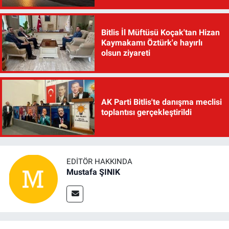
Bitlis İl Müftüsü Koçak'tan Hizan
Kaymakamı Öztürk'e hayırlı
olsun ziyareti
AK Parti Bitlis'te danışma meclisi
toplantısı gerçekleştirildi
EDITÖR HAKKINDA
Mustafa ŞINIK