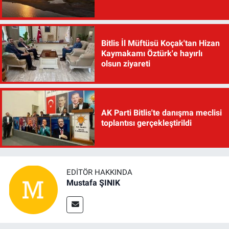
Bitlis İl Müftüsü Koçak'tan Hizan
Kaymakamı Öztürk'e hayırlı
olsun ziyareti
AK Parti Bitlis'te danışma meclisi
toplantısı gerçekleştirildi
EDITÖR HAKKINDA
Mustafa ŞINIK