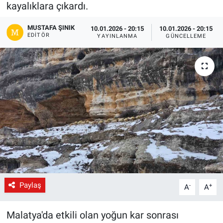
kayalıklara çıkardı.
Gündem
MUSTAFA ŞINIK
10.01.2026 - 20:15
10.01.2026 - 20:15
EDITÖR
YAYINLANMA
GÜNCELLEME
Kültür-Sanat
Magazin
Politika
Resmi İlanlar
Sağlık
Siyaset
Paylaş
-
+
A
A
Spor
Malatya'da etkili olan yoğun kar sonrası
Yerel