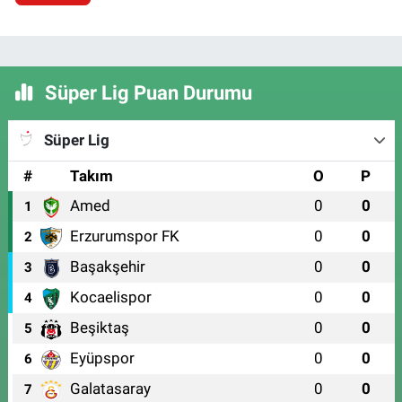
Süper Lig Puan Durumu
Süper Lig
#
Takım
O
P
Amed
0
0
1
Erzurumspor FK
0
0
2
Başakşehir
0
0
3
Kocaelispor
0
0
4
Beşiktaş
0
0
5
Eyüpspor
0
0
6
Galatasaray
0
0
7