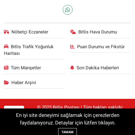
Nöbetçi Eczaneler
Bitlis Hava Durumu
Bitlis Trafik Yoğunluk
Puan Durumu ve Fikstür
Haritası
Tüm Manşetler
Son Dakika Haberleri
Haber Arşivi
© 2025 Bitlis Postası | Tüm hakları saklıdır.
RSS
Haberler kaynak gösterilmeden alıntılanamaz.
En iyi site deneyimi sağlamak için çerezlerden
faydalanıyoruz. Detaylar için lütfen tıklayın.
Haber Yazılımı:
TE Bilişim
TAMAM