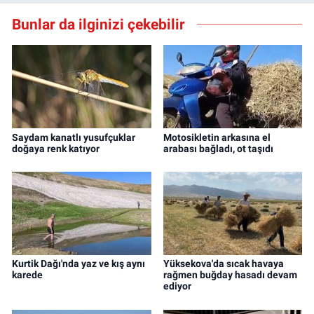
Bunlar da ilginizi çekebilir
Saydam kanatlı yusufçuklar
Motosikletin arkasına el
doğaya renk katıyor
arabası bağladı, ot taşıdı
Kurtik Dağı'nda yaz ve kış aynı
Yüksekova'da sıcak havaya
karede
rağmen buğday hasadı devam
ediyor