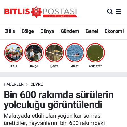
Asayiş
Nöbetçi Eczaneler
Bitlis
Bölge
Dünya
Gündem
Genel
Ekonomi
Bilim ve Teknoloji
Bitlis Hava Durumu
Bölge
Bitlis Trafik Yoğunluk Haritası
Çevre
Süper Lig Puan Durumu ve Fikstür
Bitlis
Bölge
Çevre
Ahlat
Adilcevaz
Dünya
Tüm Manşetler
HABERLER
ÇEVRE
Bin 600 rakımda sürülerin
Eğitim
Son Dakika Haberleri
yolculuğu görüntülendi
Ekonomi
Haber Arşivi
Malatya'da etkili olan yoğun kar sonrası
üreticiler, hayvanlarını bin 600 rakımdaki
Genel