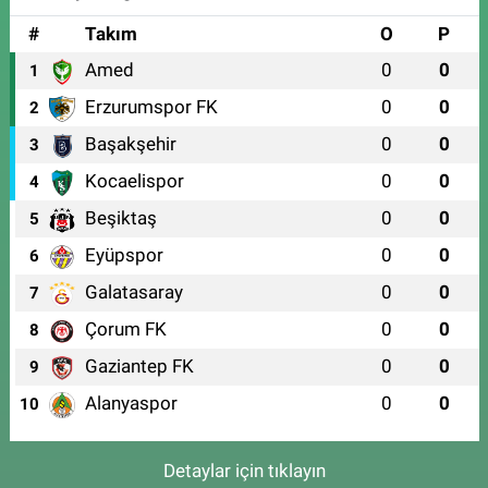
#
Takım
O
P
Amed
0
0
1
Erzurumspor FK
0
0
2
Başakşehir
0
0
3
Kocaelispor
0
0
4
Beşiktaş
0
0
5
Eyüpspor
0
0
6
Galatasaray
0
0
7
Çorum FK
0
0
8
Gaziantep FK
0
0
9
Alanyaspor
0
0
10
Detaylar için tıklayın