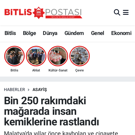
Asayiş
Nöbetçi Eczaneler
Bitlis
Bölge
Dünya
Gündem
Genel
Ekonomi
Bilim ve Teknoloji
Bitlis Hava Durumu
Bölge
Bitlis Trafik Yoğunluk Haritası
Çevre
Süper Lig Puan Durumu ve Fikstür
Bitlis
Ahlat
Kültür-Sanat
Çevre
Dünya
Tüm Manşetler
HABERLER
ASAYIŞ
Bin 250 rakımdaki
Eğitim
Son Dakika Haberleri
mağarada insan
Ekonomi
Haber Arşivi
kemiklerine rastlandı
Genel
Malatya'da yıllar önce kaybolan ve cinayete