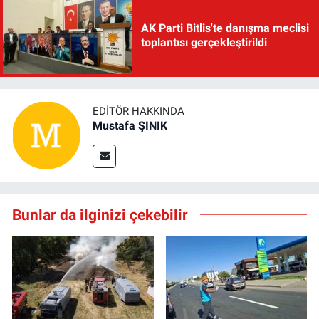
AK Parti Bitlis'te danışma meclisi
toplantısı gerçekleştirildi
EDITÖR HAKKINDA
Mustafa ŞINIK
Bunlar da ilginizi çekebilir