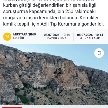
kurban gittiği değerlendirilen bir şahısla ilgili
Gündem
soruşturma kapsamında, bin 250 rakımdaki
mağarada insan kemikleri bulundu. Kemikler,
Kültür-Sanat
kimlik tespiti için Adli Tıp Kurumuna gönderildi.
Magazin
MUSTAFA ŞINIK
08.07.2026 - 10:14
08.07.2026 - 10:14
EDITÖR
YAYINLANMA
GÜNCELLEME
Politika
Resmi İlanlar
Sağlık
Siyaset
Spor
Yerel