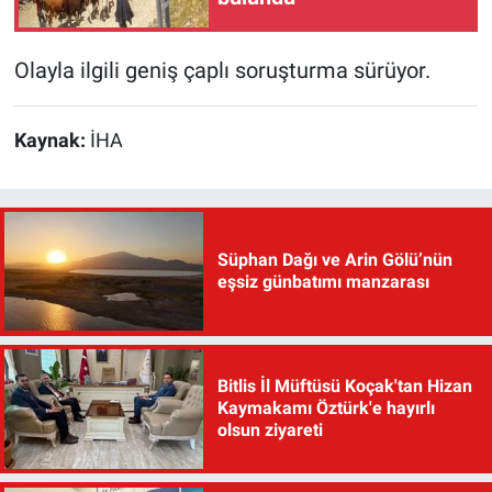
Olayla ilgili geniş çaplı soruşturma sürüyor.
Kaynak:
İHA
Süphan Dağı ve Arin Gölü’nün
eşsiz günbatımı manzarası
Bitlis İl Müftüsü Koçak'tan Hizan
Kaymakamı Öztürk'e hayırlı
olsun ziyareti