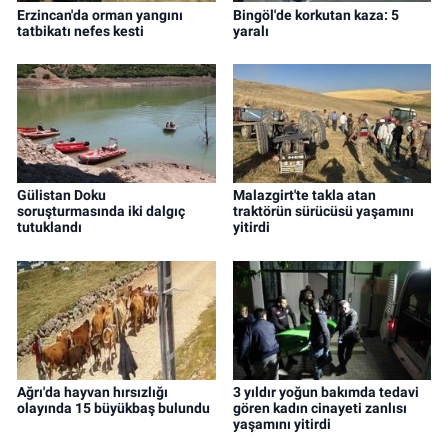
Erzincan'da orman yangını
Bingöl'de korkutan kaza: 5
tatbikatı nefes kesti
yaralı
Gülistan Doku
Malazgirt'te takla atan
soruşturmasında iki dalgıç
traktörün sürücüsü yaşamını
tutuklandı
yitirdi
Ağrı'da hayvan hırsızlığı
3 yıldır yoğun bakımda tedavi
olayında 15 büyükbaş bulundu
gören kadın cinayeti zanlısı
yaşamını yitirdi