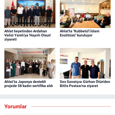
Ahlat heyetinden Ardahan
Ahlat'ta "Kubbetü'l İslam
Valisi Yamlı'ya 'Hayırlı Olsun'
Enstitüsü" kuruluyor
ziyareti
Ahlat’ta Japonya destekli
Ses Sanatçısı Gürhan Ötün'den
projede 58 kadın sertifika aldı
Bitlis Postası'na ziyaret
Yorumlar