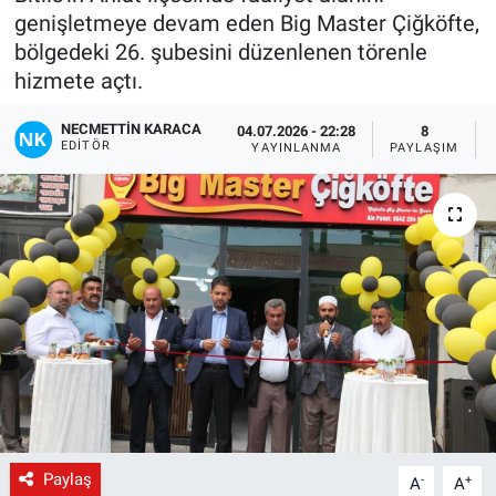
genişletmeye devam eden Big Master Çiğköfte,
Gündem
bölgedeki 26. şubesini düzenlenen törenle
hizmete açtı.
Kültür-Sanat
NECMETTIN KARACA
04.07.2026 - 22:28
8
EDITÖR
YAYINLANMA
PAYLAŞIM
Magazin
Politika
Resmi İlanlar
Sağlık
Siyaset
Spor
Paylaş
-
+
A
A
Yerel