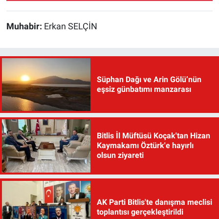
Muhabir:
Erkan SELÇİN
Süphan Dağı ve Arin Gölü’nün
eşsiz günbatımı manzarası
Bitlis İl Müftüsü Koçak'tan Hizan
Kaymakamı Öztürk'e hayırlı
olsun ziyareti
AK Parti Bitlis'te danışma meclisi
toplantısı gerçekleştirildi