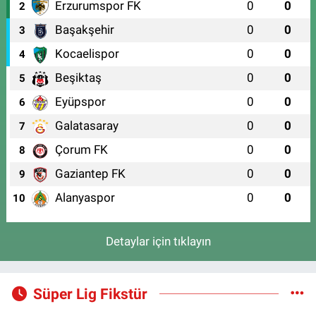
Erzurumspor FK
0
0
2
Başakşehir
0
0
3
Kocaelispor
0
0
4
Beşiktaş
0
0
5
Eyüpspor
0
0
6
Galatasaray
0
0
7
Çorum FK
0
0
8
Gaziantep FK
0
0
9
Alanyaspor
0
0
10
Detaylar için tıklayın
Süper Lig Fikstür