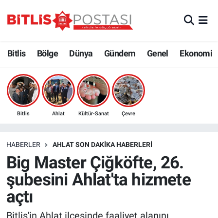
Asayiş
Nöbetçi Eczaneler
Bitlis
Bölge
Dünya
Gündem
Genel
Ekonomi
Bilim ve Teknoloji
Bitlis Hava Durumu
Bölge
Bitlis Trafik Yoğunluk Haritası
Çevre
Süper Lig Puan Durumu ve Fikstür
Bitlis
Ahlat
Kültür-Sanat
Çevre
Dünya
Tüm Manşetler
HABERLER
AHLAT SON DAKIKA HABERLERI
Big Master Çiğköfte, 26.
Eğitim
Son Dakika Haberleri
şubesini Ahlat'ta hizmete
Ekonomi
Haber Arşivi
açtı
Genel
Bitlis'in Ahlat ilçesinde faaliyet alanını