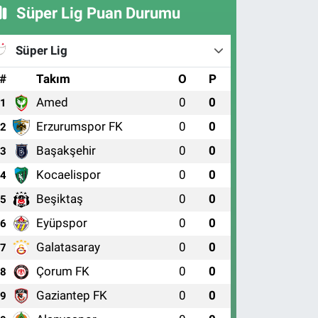
Süper Lig Puan Durumu
Süper Lig
#
Takım
O
P
Amed
0
0
1
Erzurumspor FK
0
0
2
Başakşehir
0
0
3
Kocaelispor
0
0
4
Beşiktaş
0
0
5
Eyüpspor
0
0
6
Galatasaray
0
0
7
Çorum FK
0
0
8
Gaziantep FK
0
0
9