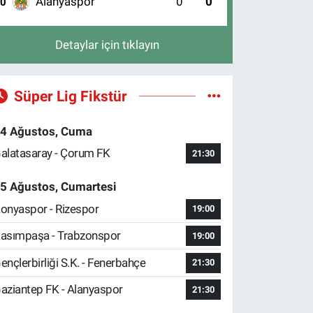
Alanyaspor
0
0
10
Detaylar için tıklayın
Süper Lig Fikstür
4 Ağustos, Cuma
alatasaray - Çorum FK
21:30
5 Ağustos, Cumartesi
onyaspor - Rizespor
19:00
asımpaşa - Trabzonspor
19:00
ençlerbirliği S.K. - Fenerbahçe
21:30
aziantep FK - Alanyaspor
21:30