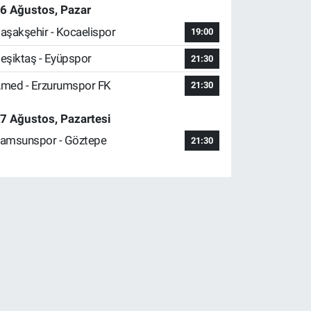
6 Ağustos, Pazar
aşakşehir - Kocaelispor
19:00
eşiktaş - Eyüpspor
21:30
med - Erzurumspor FK
21:30
7 Ağustos, Pazartesi
amsunspor - Göztepe
21:30