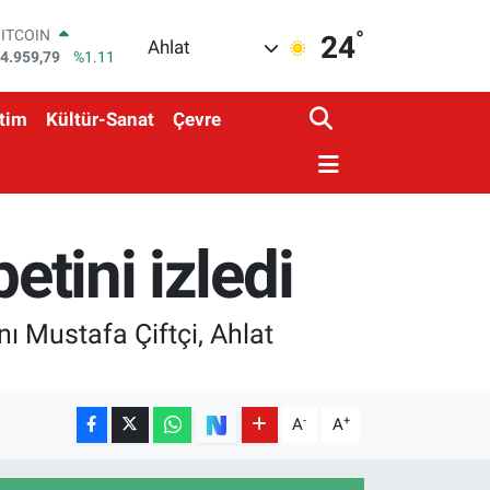
°
DOLAR
24
Ahlat
7,7436
%0.18
EURO
5,2510
%0.32
tim
Kültür-Sanat
Çevre
STERLİN
4,4811
%0.38
GRAM ALTIN
660.55
%0.03
BİST100
3.779
%-14
etini izledi
BITCOIN
4.959,79
%1.11
nı Mustafa Çiftçi, Ahlat
-
+
A
A