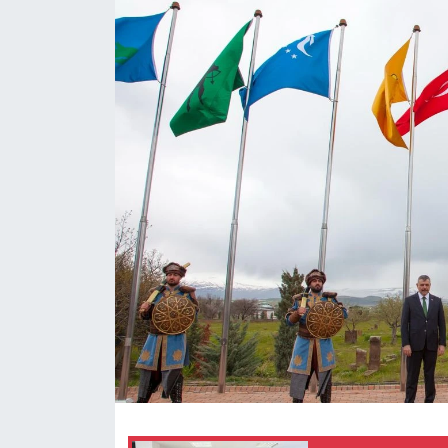
Gündem
Kültür-Sanat
Magazin
Politika
Resmi İlanlar
Sağlık
Siyaset
Spor
Yerel