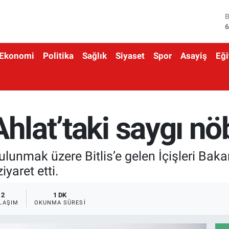
4
5
Ekonomi
Politika
Sağlık
Siyaset
Spor
Asayiş
Eği
6
6
1
hlat’taki saygı nöb
6
ulunmak üzere Bitlis’e gelen İçişleri Baka
yaret etti.
2
1 DK
LAŞIM
OKUNMA SÜRESI