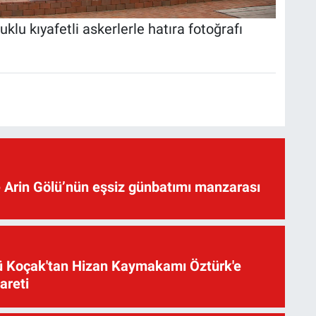
klu kıyafetli askerlerle hatıra fotoğrafı
 Arin Gölü’nün eşsiz günbatımı manzarası
üsü Koçak'tan Hizan Kaymakamı Öztürk'e
yareti