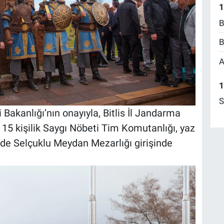
1
B
B
A
1
S
eri Bakanlığı’nın onayıyla, Bitlis İl Jandarma
15 kişilik Saygı Nöbeti Tim Komutanlığı, yaz
nde Selçuklu Meydan Mezarlığı girişinde