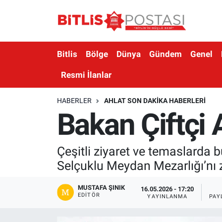
Asayiş
Nöbetçi Eczaneler
Bitlis
Bölge
Dünya
Gündem
Genel
Bilim ve Teknoloji
Bitlis Hava Durumu
Resmi İlanlar
Bölge
Bitlis Trafik Yoğunluk Haritası
HABERLER
AHLAT SON DAKIKA HABERLERI
Bakan Çiftçi A
Çevre
Süper Lig Puan Durumu ve Fikstür
Dünya
Tüm Manşetler
Çeşitli ziyaret ve temaslarda b
Selçuklu Meydan Mezarlığı’nı zi
Eğitim
Son Dakika Haberleri
MUSTAFA ŞINIK
Ekonomi
Haber Arşivi
16.05.2026 - 17:20
EDITÖR
YAYINLANMA
PAY
Genel