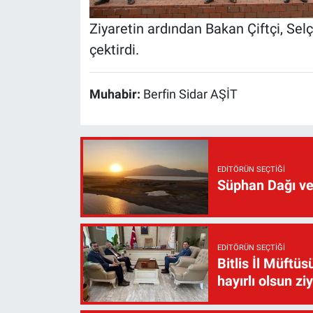
Ziyaretin ardından Bakan Çiftçi, Selçu
çektirdi.
Muhabir:
Berfin Sidar AŞİT
EDITÖRÜN SEÇTIĞI
Süphan Dağı ve
EDITÖRÜN SEÇTIĞI
Bitlis İl Müft
hayırlı olsun zi