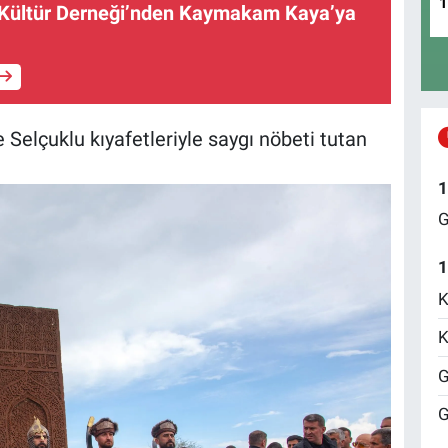
 Kültür Derneği’nden Kaymakam Kaya’ya
e Selçuklu kıyafetleriyle saygı nöbeti tutan
1
G
1
K
K
G
G