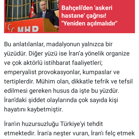
Bahçeli'den 'askeri
hastane' çağrısı!
"Yeniden açılmalıdır"
Bu anlatılanlar, madalyonun yalnızca bir
yüzüdür. Diğer yüzü ise İran’a yönelik organize
ve çok aktörlü istihbarat faaliyetleri;
emperyalist provokasyonlar, kumpaslar ve
tertiplerdir. Mühim olan, dikkatle tefrik ve tefsil
edilmesi gereken husus da işte bu yüzdür.
İran’daki şiddet olaylarında çok sayıda kişi
hayatını kaybetmiştir.
İran'ın huzursuzluğu Türkiye'yi tehdit
etmektedir. İran'a neşter vuran, İran'ı felç etmek