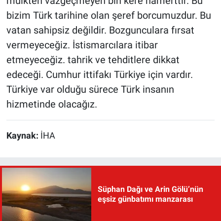
mülkten vazgeçmeyen bin kere namerttir. Bu
bizim Türk tarihine olan şeref borcumuzdur. Bu
vatan sahipsiz değildir. Bozgunculara fırsat
vermeyeceğiz. İstismarcılara itibar
etmeyeceğiz. tahrik ve tehditlere dikkat
edeceği. Cumhur ittifakı Türkiye için vardır.
Türkiye var olduğu sürece Türk insanın
hizmetinde olacağız.
Kaynak:
İHA
Süphan Dağı ve Arin Gölü’nün
eşsiz günbatımı manzarası