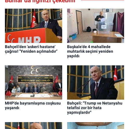
Bunlar da ilginizi çekebilir
Bahçeli'den 'askeri hastane'
Başkale'de 4 mahallede
çağrısı! "Yeniden açılmalıdır"
muhtarlık seçimi yeniden
yapıldı
MHP'de bayramlaşma coşkusu
Bahçeli: ''Trump ve Netanyahu
yaşandı
telafisi zor bir hata
yapmışlardır''