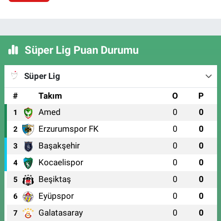
Süper Lig Puan Durumu
Süper Lig
#
Takım
O
P
Amed
0
0
1
Erzurumspor FK
0
0
2
Başakşehir
0
0
3
Kocaelispor
0
0
4
Beşiktaş
0
0
5
Eyüpspor
0
0
6
Galatasaray
0
0
7