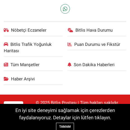
Nöbetçi Eczaneler
Bitlis Hava Durumu
Bitlis Trafik Yoğunluk
Puan Durumu ve Fikstür
Haritası
Tüm Manşetler
Son Dakika Haberleri
Haber Arşivi
© 2025 Bitlis Postası | Tüm hakları saklıdır.
RSS
Haberler kaynak gösterilmeden alıntılanamaz.
En iyi site deneyimi sağlamak için çerezlerden
faydalanıyoruz. Detaylar için lütfen tıklayın.
Haber Yazılımı:
TE Bilişim
TAMAM