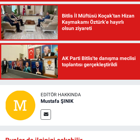
Bitlis İl Müftüsü Koçak'tan Hizan
Kaymakamı Öztürk'e hayırlı
olsun ziyareti
AK Parti Bitlis'te danışma meclisi
toplantısı gerçekleştirildi
EDITÖR HAKKINDA
Mustafa ŞINIK