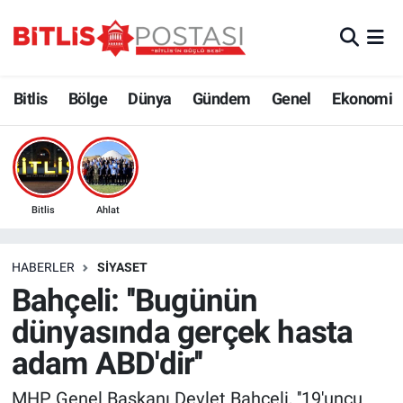
Asayiş
Nöbetçi Eczaneler
Bitlis
Bölge
Dünya
Gündem
Genel
Ekonomi
Bilim ve Teknoloji
Bitlis Hava Durumu
Bölge
Bitlis Trafik Yoğunluk Haritası
Çevre
Süper Lig Puan Durumu ve Fikstür
Bitlis
Ahlat
Dünya
Tüm Manşetler
HABERLER
SIYASET
Bahçeli: ''Bugünün
Eğitim
Son Dakika Haberleri
dünyasında gerçek hasta
Ekonomi
Haber Arşivi
adam ABD'dir''
Genel
MHP Genel Başkanı Devlet Bahçeli, ''19'uncu