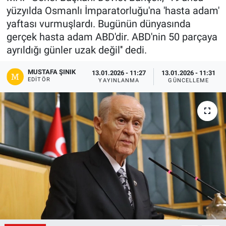
yüzyılda Osmanlı İmparatorluğu'na 'hasta adam'
Gündem
yaftası vurmuşlardı. Bugünün dünyasında
gerçek hasta adam ABD'dir. ABD'nin 50 parçaya
Kültür-Sanat
ayrıldığı günler uzak değil'' dedi.
Magazin
MUSTAFA ŞINIK
13.01.2026 - 11:27
13.01.2026 - 11:31
EDITÖR
YAYINLANMA
GÜNCELLEME
Politika
Resmi İlanlar
Sağlık
Siyaset
Spor
Yerel