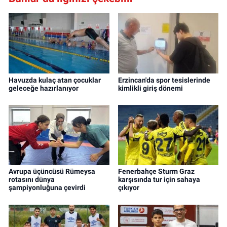
Havuzda kulaç atan çocuklar
Erzincan'da spor tesislerinde
geleceğe hazırlanıyor
kimlikli giriş dönemi
Avrupa üçüncüsü Rümeysa
Fenerbahçe Sturm Graz
rotasını dünya
karşısında tur için sahaya
şampiyonluğuna çevirdi
çıkıyor