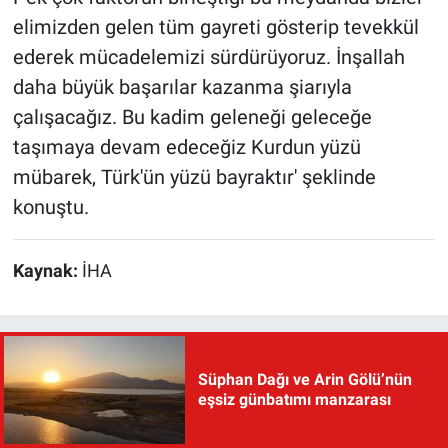
elimizden gelen tüm gayreti gösterip tevekkül
ederek mücadelemizi sürdürüyoruz. İnşallah
daha büyük başarılar kazanma şiarıyla
çalışacağız. Bu kadim geleneği geleceğe
taşımaya devam edeceğiz Kurdun yüzü
mübarek, Türk'ün yüzü bayraktır' şeklinde
konuştu.
Kaynak:
İHA
Süphan Dağı ve Arin Gölü’nün
eşsiz günbatımı manzarası