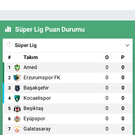
Süper Lig Puan Durumu
Süper Lig
#
Takım
O
P
Amed
0
0
1
Erzurumspor FK
0
0
2
Başakşehir
0
0
3
Kocaelispor
0
0
4
Beşiktaş
0
0
5
Eyüpspor
0
0
6
Galatasaray
0
0
7