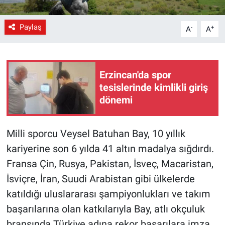
Paylaş
-
+
A
A
Erzincan'da spor
tesislerinde kimlikli giriş
dönemi
Milli sporcu Veysel Batuhan Bay, 10 yıllık
kariyerine son 6 yılda 41 altın madalya sığdırdı.
Fransa Çin, Rusya, Pakistan, İsveç, Macaristan,
İsviçre, İran, Suudi Arabistan gibi ülkelerde
katıldığı uluslararası şampiyonlukları ve takım
başarılarına olan katkılarıyla Bay, atlı okçuluk
branşında Türkiye adına rekor başarılara imza