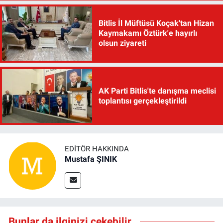
Bitlis İl Müftüsü Koçak'tan Hizan
Kaymakamı Öztürk'e hayırlı
olsun ziyareti
AK Parti Bitlis'te danışma meclisi
toplantısı gerçekleştirildi
EDITÖR HAKKINDA
Mustafa ŞINIK
Bunlar da ilginizi çekebilir