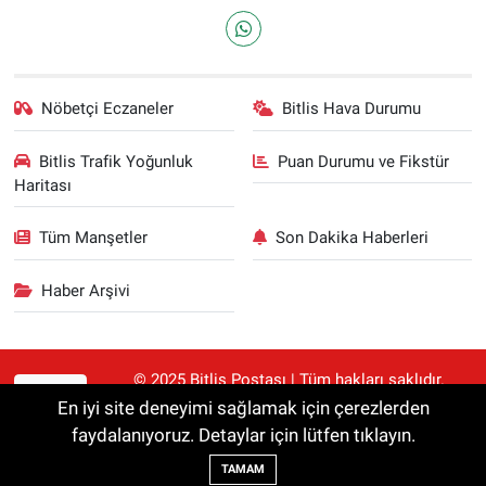
Nöbetçi Eczaneler
Bitlis Hava Durumu
Bitlis Trafik Yoğunluk
Puan Durumu ve Fikstür
Haritası
Tüm Manşetler
Son Dakika Haberleri
Haber Arşivi
© 2025 Bitlis Postası | Tüm hakları saklıdır.
RSS
Haberler kaynak gösterilmeden alıntılanamaz.
En iyi site deneyimi sağlamak için çerezlerden
faydalanıyoruz. Detaylar için lütfen tıklayın.
Haber Yazılımı:
TE Bilişim
TAMAM