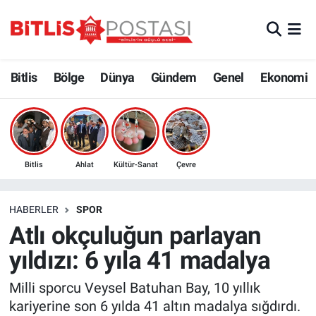
Asayiş
Nöbetçi Eczaneler
Bitlis
Bölge
Dünya
Gündem
Genel
Ekonomi
Bilim ve Teknoloji
Bitlis Hava Durumu
Bölge
Bitlis Trafik Yoğunluk Haritası
Çevre
Süper Lig Puan Durumu ve Fikstür
Bitlis
Ahlat
Kültür-Sanat
Çevre
Dünya
Tüm Manşetler
HABERLER
SPOR
Atlı okçuluğun parlayan
Eğitim
Son Dakika Haberleri
yıldızı: 6 yıla 41 madalya
Ekonomi
Haber Arşivi
Milli sporcu Veysel Batuhan Bay, 10 yıllık
kariyerine son 6 yılda 41 altın madalya sığdırdı.
Genel