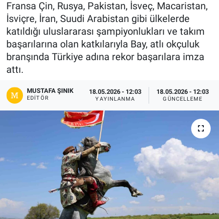
Fransa Çin, Rusya, Pakistan, İsveç, Macaristan,
Gündem
İsviçre, İran, Suudi Arabistan gibi ülkelerde
katıldığı uluslararası şampiyonlukları ve takım
Kültür-Sanat
başarılarına olan katkılarıyla Bay, atlı okçuluk
branşında Türkiye adına rekor başarılara imza
Magazin
attı.
MUSTAFA ŞINIK
Politika
18.05.2026 - 12:03
18.05.2026 - 12:03
EDITÖR
YAYINLANMA
GÜNCELLEME
Resmi İlanlar
Sağlık
Siyaset
Spor
Yerel