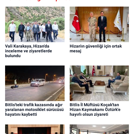
Vali Karakaya, Hizan'da
Hizan'ın güvenliği için ortak
inceleme ve ziyaretlerde
mesaj
bulundu
Bitlis'teki trafik kazasında ağır
Bitlis İl Müftüsü Koçak'tan
yaralanan motosiklet sürücüsü
Hizan Kaymakamı Öztürk'e
hayatını kaybetti
hayırlı olsun ziyareti