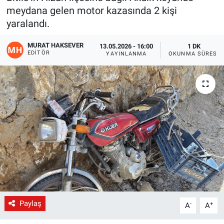
meydana gelen motor kazasında 2 kişi
Gündem
yaralandı.
Kültür-Sanat
MURAT HAKSEVER
13.05.2026 - 16:00
1 DK
EDITÖR
YAYINLANMA
OKUNMA SÜRESI
Magazin
Politika
Resmi İlanlar
Sağlık
Siyaset
Spor
Paylaş
-
+
A
A
Yerel