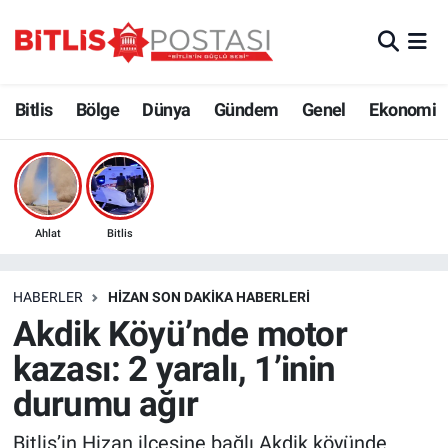
Asayiş
Nöbetçi Eczaneler
Bitlis
Bölge
Dünya
Gündem
Genel
Ekonomi
Bilim ve Teknoloji
Bitlis Hava Durumu
Bölge
Bitlis Trafik Yoğunluk Haritası
Çevre
Süper Lig Puan Durumu ve Fikstür
Ahlat
Bitlis
Dünya
Tüm Manşetler
HABERLER
HIZAN SON DAKIKA HABERLERI
Akdik Köyü’nde motor
Eğitim
Son Dakika Haberleri
kazası: 2 yaralı, 1’inin
Ekonomi
Haber Arşivi
durumu ağır
Genel
Bitlis’in Hizan ilçesine bağlı Akdik köyünde