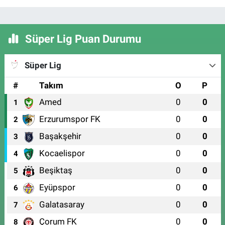
Süper Lig Puan Durumu
Süper Lig
#
Takım
O
P
Amed
0
0
1
Erzurumspor FK
0
0
2
Başakşehir
0
0
3
Kocaelispor
0
0
4
Beşiktaş
0
0
5
Eyüpspor
0
0
6
Galatasaray
0
0
7
Çorum FK
0
0
8