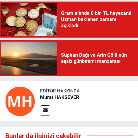
Gram altında 8 bin TL heyecanı!
Uzman beklenen zamanı
açıkladı
Süphan Dağı ve Arin Gölü’nün
eşsiz günbatımı manzarası
EDITÖR HAKKINDA
Murat HAKSEVER
Bunlar da ilginizi çekebilir