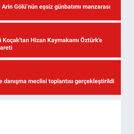
 Arin Gölü’nün eşsiz günbatımı manzarası
üsü Koçak'tan Hizan Kaymakamı Öztürk'e
yareti
te danışma meclisi toplantısı gerçekleştirildi