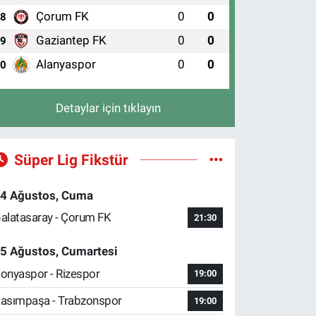
Çorum FK
0
0
8
Gaziantep FK
0
0
9
Alanyaspor
0
0
10
Detaylar için tıklayın
Süper Lig Fikstür
4 Ağustos, Cuma
alatasaray - Çorum FK
21:30
5 Ağustos, Cumartesi
onyaspor - Rizespor
19:00
asımpaşa - Trabzonspor
19:00