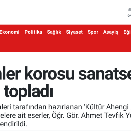
B
6
D
4
E
Ekonomi
Politika
Sağlık
Siyaset
Spor
Asayiş
Eği
5
S
6
G
6
B
er korosu sanats
1
 topladı
nleri tarafından hazırlanan 'Kültür Ahen
elere ait eserler, Öğr. Gör. Ahmet Tevfik
endirildi.