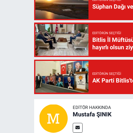
Süphan Dağı ve
EDITÖRÜN SEÇTIĞI
Bitlis İl Müft
hayırlı olsun zi
EDITÖRÜN SEÇTIĞI
AK Parti Bitlis'
EDITÖR HAKKINDA
Mustafa ŞINIK