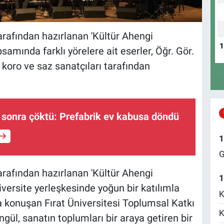
arafından hazırlanan 'Kültür Ahengi
mında farklı yörelere ait eserler, Öğr. Gör.
oro ve saz sanatçıları tarafından
 sonra çöktü: Prefabrik ev kabusa döndü
1
G
arafından hazırlanan 'Kültür Ahengi
1
versite yerleşkesinde yoğun bir katılımla
K
da konuşan Fırat Üniversitesi Toplumsal Katkı
K
gül, sanatın toplumları bir araya getiren bir