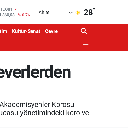
ITCOIN
°
28
4.360,53
%-0.76
Ahlat
OLAR
7,7069
%0.17
URO
tim
Kültür-Sanat
Çevre
5,0265
%0.01
TERLİN
4,1897
%0.02
RAM ALTIN
574.81
%1.44
İST100
everlerden
3.887
%64
gi Akademisyenler Korosu
 Yucasu yönetimindeki koro ve