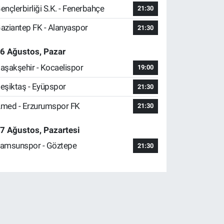
ençlerbirliği S.K. - Fenerbahçe
21:30
aziantep FK - Alanyaspor
21:30
6 Ağustos, Pazar
aşakşehir - Kocaelispor
19:00
eşiktaş - Eyüpspor
21:30
med - Erzurumspor FK
21:30
7 Ağustos, Pazartesi
amsunspor - Göztepe
21:30