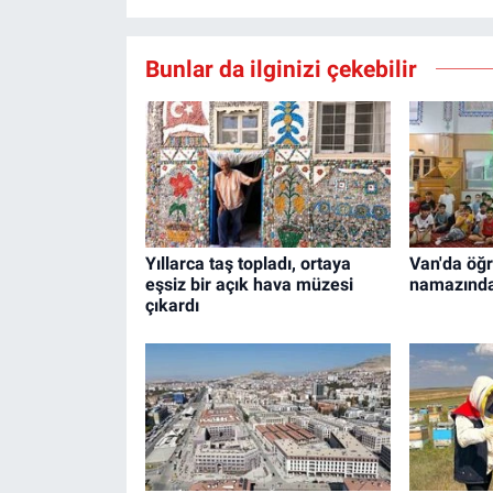
Bunlar da ilginizi çekebilir
Yıllarca taş topladı, ortaya
Van'da öğr
eşsiz bir açık hava müzesi
namazında
çıkardı