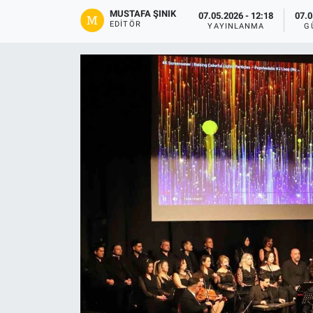
MUSTAFA ŞINIK
07.05.2026 - 12:18
07.0
Gündem
EDITÖR
YAYINLANMA
G
Kültür-Sanat
Magazin
Politika
Resmi İlanlar
Sağlık
Siyaset
Spor
Yerel