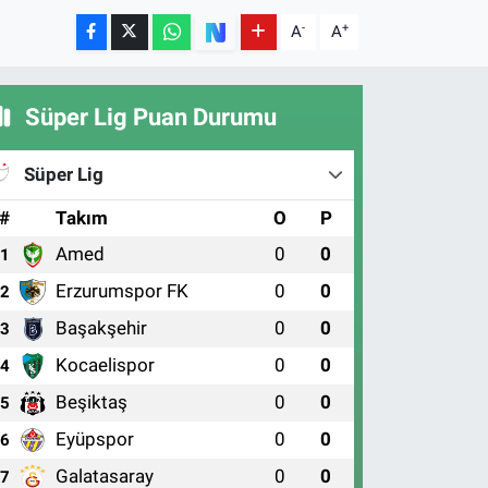
-
+
A
A
Süper Lig Puan Durumu
Süper Lig
#
Takım
O
P
Amed
0
0
1
Erzurumspor FK
0
0
2
Başakşehir
0
0
3
Kocaelispor
0
0
4
Beşiktaş
0
0
5
Eyüpspor
0
0
6
Galatasaray
0
0
7