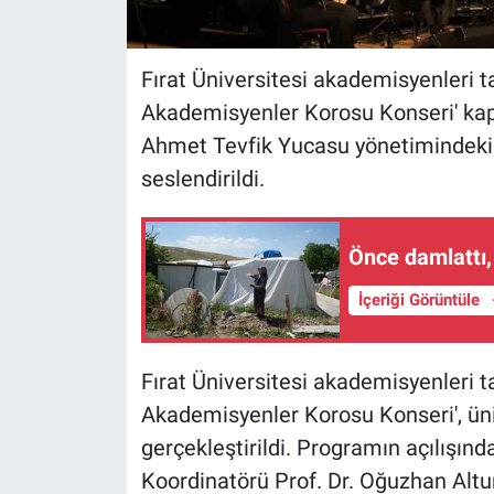
Fırat Üniversitesi akademisyenleri t
Akademisyenler Korosu Konseri' kapsa
Ahmet Tevfik Yucasu yönetimindeki k
seslendirildi.
Önce damlattı,
İçeriği Görüntüle
Fırat Üniversitesi akademisyenleri t
Akademisyenler Korosu Konseri', üni
gerçekleştirildi. Programın açılışın
Koordinatörü Prof. Dr. Oğuzhan Altun