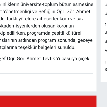
kinliklerin üniversite-toplum bütünleşmesine
G
t Yönetmenliği ve Şefliğini Öğr. Gör. Ahmet
G
, farklı yörelere ait eserler koro ve saz
1
i. Akademisyenlerden oluşan koronun
B
kip edilirken, programda çeşitli kültürel
anslarının ardından program sonunda, geceye
B
tçılarına teşekkür belgeleri sunuldu.
A
Şef Öğr. Gör. Ahmet Tevfik Yucasu'ya çiçek
1
S