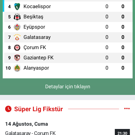
Kocaelispor
0
0
4
Beşiktaş
0
0
5
Eyüpspor
0
0
6
Galatasaray
0
0
7
Çorum FK
0
0
8
Gaziantep FK
0
0
9
Alanyaspor
0
0
10
Detaylar için tıklayın
Süper Lig Fikstür
14 Ağustos, Cuma
Galatasaray - Çorum FK
21:30