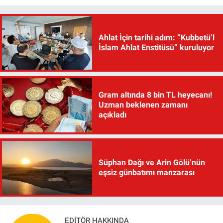
Ahlat İçin tarihi adım: “Kubbetü’l
İslam Ahlat Enstitüsü” kuruluyor
Gram altında 8 bin TL heyecanı!
Uzman beklenen zamanı
açıkladı
Süphan Dağı ve Arin Gölü’nün
eşsiz günbatımı manzarası
EDITÖR HAKKINDA