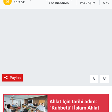
EDITÖR
YAYINLANMA
PAYLAŞIM
OKUN
Gündem
Kültür-Sanat
Magazin
Politika
Resmi İlanlar
Sağlık
Paylaş
-
+
A
A
Siyaset
Spor
Ahlat İçin tarihi adım:
“Kubbetü’l İslam Ahlat
Yerel