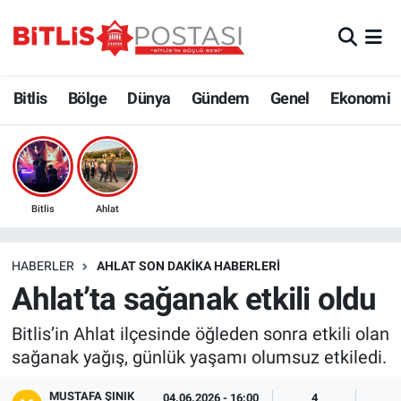
Asayiş
Nöbetçi Eczaneler
Bitlis
Bölge
Dünya
Gündem
Genel
Ekonomi
Bilim ve Teknoloji
Bitlis Hava Durumu
Bölge
Bitlis Trafik Yoğunluk Haritası
Çevre
Süper Lig Puan Durumu ve Fikstür
Bitlis
Ahlat
Dünya
Tüm Manşetler
HABERLER
AHLAT SON DAKIKA HABERLERI
Ahlat’ta sağanak etkili oldu
Eğitim
Son Dakika Haberleri
Bitlis’in Ahlat ilçesinde öğleden sonra etkili olan
Ekonomi
Haber Arşivi
sağanak yağış, günlük yaşamı olumsuz etkiledi.
Genel
MUSTAFA ŞINIK
04.06.2026 - 16:00
4