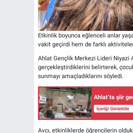
Etkinlik boyunca eğlenceli anlar yaşa
vakit geçirdi hem de farklı aktivitele
Ahlat Gençlik Merkezi Lideri Niyazi A
gerçekleştirdiklerini belirterek, çocu
sunmayı amaçladıklarını söyledi.
Ahlat’ta şiir g
İçeriği Görüntüle
Avcı, etkinliklerde öğrencilerin old