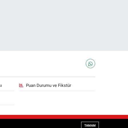
sı
Puan Durumu ve Fikstür
Haber Yazılımı:
TE Bilişim
TAMAM