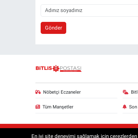
Gönder
Nöbetçi Eczaneler
Bit
Tüm Manşetler
Son 
RSS
© 2025 Bitlis Postası | Tüm hakları s
En iyi site deneyimi sağlamak için çerezlerden f