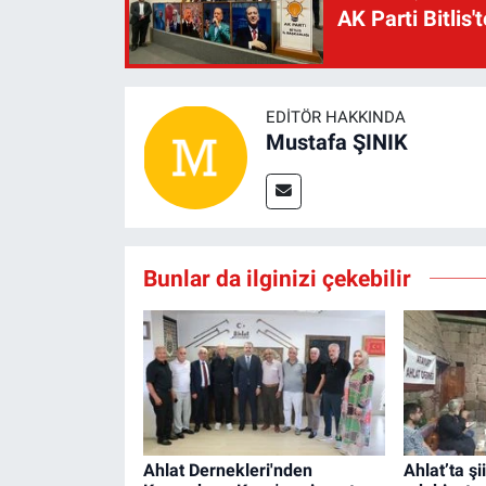
AK Parti Bitlis'
EDITÖR HAKKINDA
Mustafa ŞINIK
Bunlar da ilginizi çekebilir
Ahlat Dernekleri'nden
Ahlat’ta şi