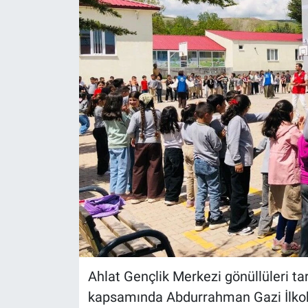
Gündem
Kültür-Sanat
Magazin
Politika
Resmi İlanlar
Sağlık
Siyaset
Spor
Ahlat Gençlik Merkezi gönüllüleri ta
kapsamında Abdurrahman Gazi İlkokulu
Yerel