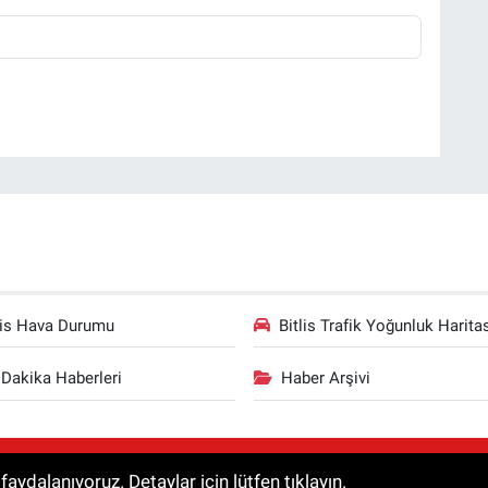
lis Hava Durumu
Bitlis Trafik Yoğunluk Harita
Dakika Haberleri
Haber Arşivi
aklıdır. Haberler kaynak gösterilmeden alıntılanamaz.
aydalanıyoruz. Detaylar için lütfen tıklayın.