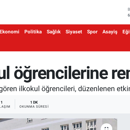
6
4
5
Ekonomi
Politika
Sağlık
Siyaset
Spor
Asayiş
Eği
6
6
1
ul öğrencilerine ren
gören ilkokul öğrencileri, düzenlenen etkinl
1
1 DK
LAŞIM
OKUNMA SÜRESI