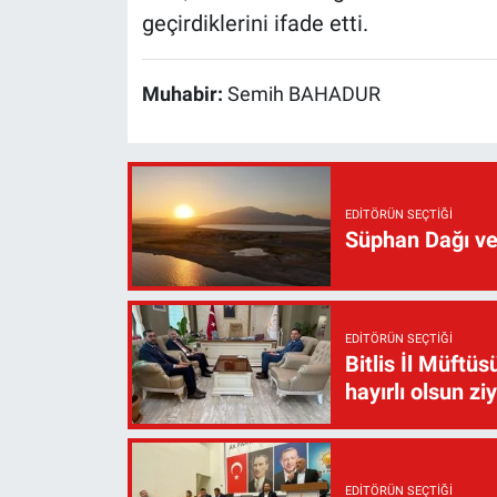
geçirdiklerini ifade etti.
Muhabir:
Semih BAHADUR
EDITÖRÜN SEÇTIĞI
Süphan Dağı ve
EDITÖRÜN SEÇTIĞI
Bitlis İl Müft
hayırlı olsun zi
EDITÖRÜN SEÇTIĞI