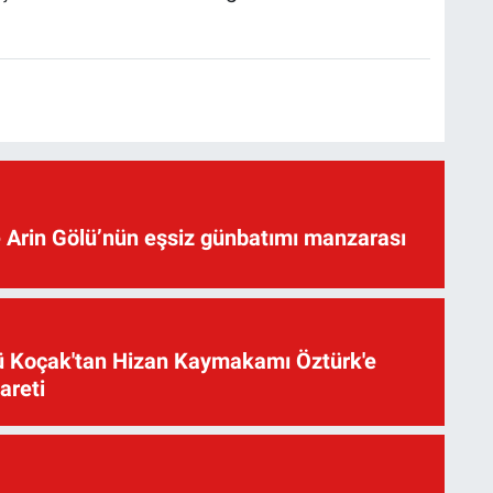
 Arin Gölü’nün eşsiz günbatımı manzarası
üsü Koçak'tan Hizan Kaymakamı Öztürk'e
yareti