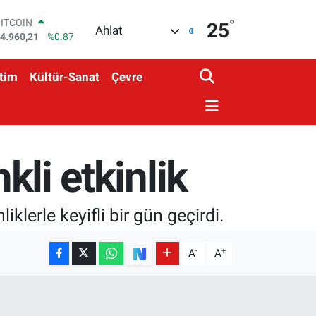
4.960,21
%0.87
°
DOLAR
25
Ahlat
7,7436
%0.18
EURO
5,2510
%0.32
tim
Kültür-Sanat
Çevre
STERLİN
4,4811
%0.38
GRAM ALTIN
648.99
%2.59
BİST100
3.779
%-14
kli etkinlik
iklerle keyifli bir gün geçirdi.
-
+
A
A