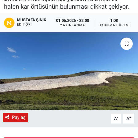
halen kar örtüsünün bulunması dikkat çekiyor.
Gündem
MUSTAFA ŞINIK
01.06.2026 - 22:00
1 DK
EDITÖR
YAYINLANMA
OKUNMA SÜRESI
Kültür-Sanat
Magazin
Politika
Resmi İlanlar
Sağlık
Siyaset
Paylaş
-
+
A
A
Spor
Yerel