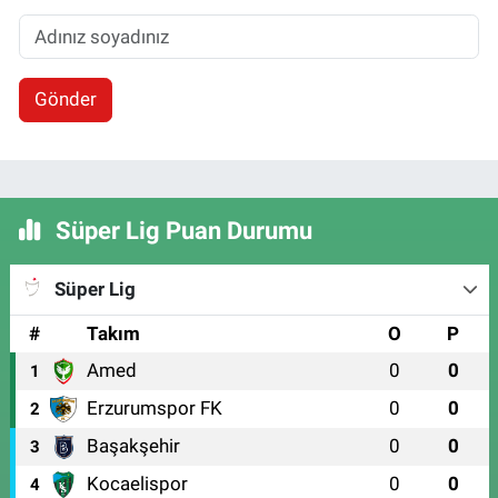
Gönder
Süper Lig Puan Durumu
Süper Lig
#
Takım
O
P
Amed
0
0
1
Erzurumspor FK
0
0
2
Başakşehir
0
0
3
Kocaelispor
0
0
4