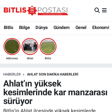
Asayiş
Nöbetçi Eczaneler
Bitlis
Bölge
Dünya
Gündem
Genel
Ekonomi
Bilim ve Teknoloji
Bitlis Hava Durumu
Bölge
Bitlis Trafik Yoğunluk Haritası
Çevre
Süper Lig Puan Durumu ve Fikstür
Adilcevaz
Ahlat
Bitlis
Dünya
Tüm Manşetler
HABERLER
AHLAT SON DAKIKA HABERLERI
Ahlat’ın yüksek
Eğitim
Son Dakika Haberleri
kesimlerinde kar manzarası
Ekonomi
Haber Arşivi
sürüyor
Genel
Bitlis’in Ahlat ilçesinde yüksek kesimlerde