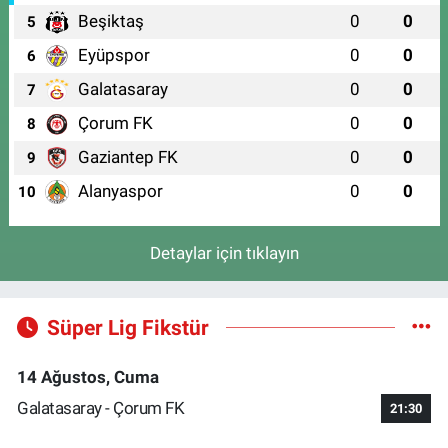
Beşiktaş
0
0
5
Eyüpspor
0
0
6
Galatasaray
0
0
7
Çorum FK
0
0
8
Gaziantep FK
0
0
9
Alanyaspor
0
0
10
Detaylar için tıklayın
Süper Lig Fikstür
14 Ağustos, Cuma
Galatasaray - Çorum FK
21:30