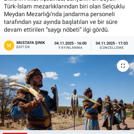
Türk-İslam mezarlıklarından biri olan Selçuklu
Gündem
Meydan Mezarlığı’nda jandarma personeli
tarafından yaz ayında başlatılan ve bir süre
Kültür-Sanat
devam ettirilen “saygı nöbeti” ilgi gördü.
Magazin
MUSTAFA ŞINIK
04.11.2025 - 16:00
04.11.2025 - 17:03
EDITÖR
YAYINLANMA
GÜNCELLEME
Politika
Resmi İlanlar
Sağlık
Siyaset
Spor
Yerel