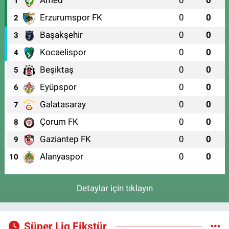
Amed
0
0
1
Erzurumspor FK
0
0
2
Başakşehir
0
0
3
Kocaelispor
0
0
4
Beşiktaş
0
0
5
Eyüpspor
0
0
6
Galatasaray
0
0
7
Çorum FK
0
0
8
Gaziantep FK
0
0
9
Alanyaspor
0
0
10
Detaylar için tıklayın
Süper Lig Fikstür