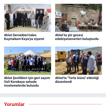
Ahlat Dernekleri'nden
Ahlat’ta şiir gecesi
Kaymakam Kaya'ya ziyaret
edebiyatseverleri buluşturdu
Ahlat Şenlikleri için geri sayım:
Ahlat'ta "Tarla Günü" etkinliği
Vali Karakaya sahada
düzenlendi
incelemelerde bulundu
Yorumlar