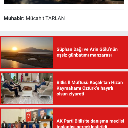
Muhabir:
Mücahit TARLAN
Süphan Dağı ve Arin Gölü’nün
eşsiz günbatımı manzarası
Bitlis İl Müftüsü Koçak'tan Hizan
Kaymakamı Öztürk'e hayırlı
olsun ziyareti
AK Parti Bitlis'te danışma meclisi
toplantısı gerçekleştirildi