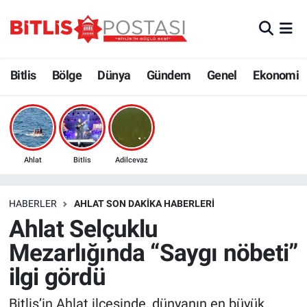
Asayiş
Nöbetçi Eczaneler
Bitlis
Bölge
Dünya
Gündem
Genel
Ekonomi
Bilim ve Teknoloji
Bitlis Hava Durumu
Bölge
Bitlis Trafik Yoğunluk Haritası
Çevre
Süper Lig Puan Durumu ve Fikstür
Ahlat
Bitlis
Adilcevaz
Dünya
Tüm Manşetler
HABERLER
AHLAT SON DAKIKA HABERLERI
Ahlat Selçuklu
Eğitim
Son Dakika Haberleri
Mezarlığında “Saygı nöbeti”
Ekonomi
Haber Arşivi
ilgi gördü
Genel
Bitlis’in Ahlat ilçesinde, dünyanın en büyük