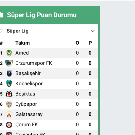
Süper Lig Puan Durumu
Süper Lig
#
Takım
O
P
Amed
0
0
1
Erzurumspor FK
0
0
2
Başakşehir
0
0
3
Kocaelispor
0
0
4
Beşiktaş
0
0
5
Eyüpspor
0
0
6
Galatasaray
0
0
7
Çorum FK
0
0
8
Gaziantep FK
0
0
9