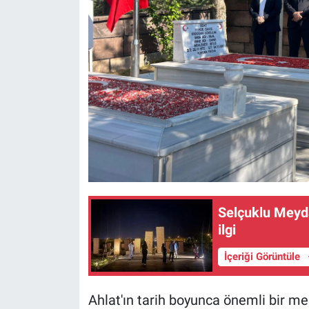
Selçuklu Meyda
ilgi
İçeriği Görüntüle
Ahlat'ın tarih boyunca önemli bir m