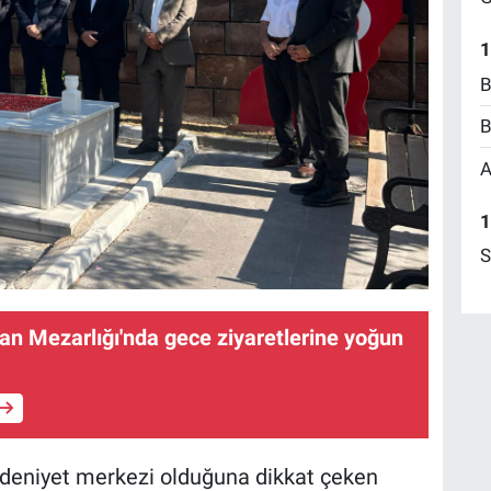
1
B
B
A
1
S
n Mezarlığı'nda gece ziyaretlerine yoğun
edeniyet merkezi olduğuna dikkat çeken