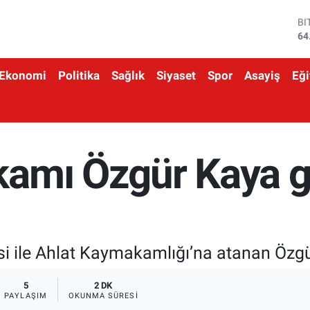
D
47
E
55
Ekonomi
Politika
Sağlık
Siyaset
Spor
Asayiş
Eği
ST
64
GR
66
Bİ
13
amı Özgür Kaya g
BI
64
 ile Ahlat Kaymakamlığı’na atanan Özgü
5
2 DK
PAYLAŞIM
OKUNMA SÜRESI