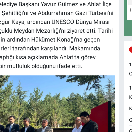
Belediye Başkanı Yavuz Gülmez ve Ahlat İlçe
t Şehitliği'ni ve Abdurrahman Gazi Türbesi'ni
zgür Kaya, ardından UNESCO Dünya Mirası
çuklu Meydan Mezarlığı'nı ziyaret etti. Tarihi
nin ardından Hükümet Konağı'na geçen
eri tarafından karşılandı. Makamında
tığı kısa açıklamada Ahlat'ta görev
1
ir mutluluk olduğunu ifade etti.
G
1
K
K
G
G