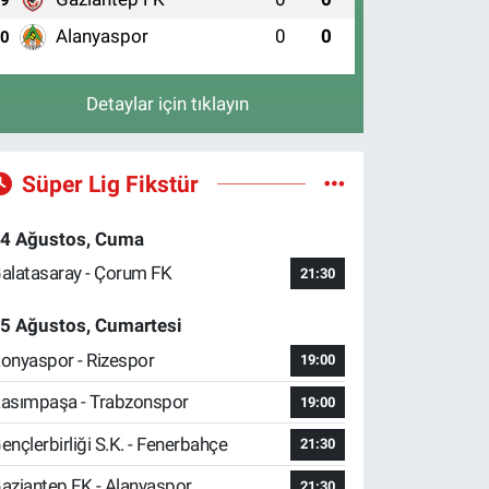
Alanyaspor
0
0
10
Detaylar için tıklayın
Süper Lig Fikstür
4 Ağustos, Cuma
alatasaray - Çorum FK
21:30
5 Ağustos, Cumartesi
onyaspor - Rizespor
19:00
asımpaşa - Trabzonspor
19:00
ençlerbirliği S.K. - Fenerbahçe
21:30
aziantep FK - Alanyaspor
21:30