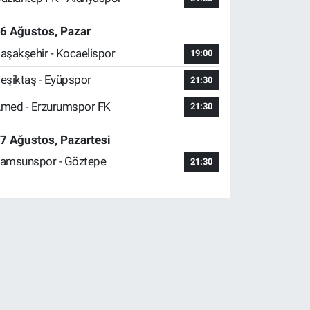
6 Ağustos, Pazar
aşakşehir - Kocaelispor
19:00
eşiktaş - Eyüpspor
21:30
med - Erzurumspor FK
21:30
7 Ağustos, Pazartesi
amsunspor - Göztepe
21:30