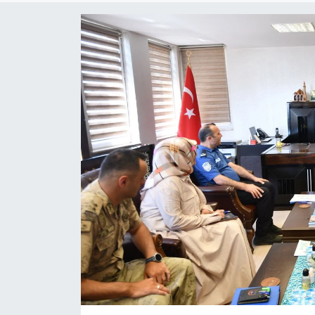
Gündem
Kültür-Sanat
Magazin
Politika
Resmi İlanlar
Sağlık
Siyaset
Spor
Yerel