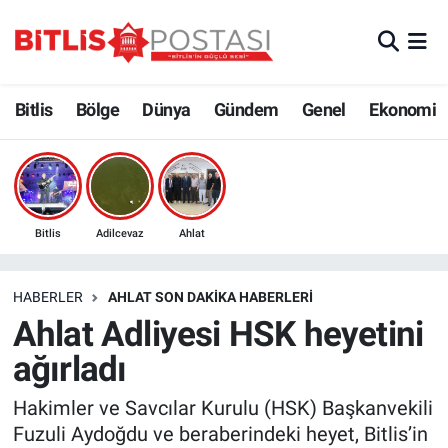
Asayiş
Nöbetçi Eczaneler
Bitlis
Bölge
Dünya
Gündem
Genel
Ekonomi
Bilim ve Teknoloji
Bitlis Hava Durumu
Bölge
Bitlis Trafik Yoğunluk Haritası
Çevre
Süper Lig Puan Durumu ve Fikstür
Bitlis
Adilcevaz
Ahlat
Dünya
Tüm Manşetler
HABERLER
AHLAT SON DAKIKA HABERLERI
Ahlat Adliyesi HSK heyetini
Eğitim
Son Dakika Haberleri
ağırladı
Ekonomi
Haber Arşivi
Hakimler ve Savcılar Kurulu (HSK) Başkanvekili
Fuzuli Aydoğdu ve beraberindeki heyet, Bitlis’in
Genel