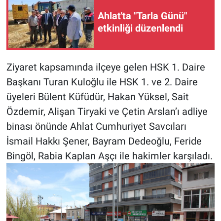
Ahlat'ta "Tarla Günü"
etkinliği düzenlendi
Ziyaret kapsamında ilçeye gelen HSK 1. Daire
Başkanı Turan Kuloğlu ile HSK 1. ve 2. Daire
üyeleri Bülent Küfüdür, Hakan Yüksel, Sait
Özdemir, Alişan Tiryaki ve Çetin Arslan’ı adliye
binası önünde Ahlat Cumhuriyet Savcıları
İsmail Hakkı Şener, Bayram Dedeoğlu, Feride
Bingöl, Rabia Kaplan Aşçı ile hakimler karşıladı.