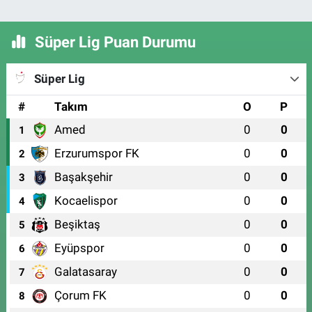
Süper Lig Puan Durumu
Süper Lig
#
Takım
O
P
Amed
0
0
1
Erzurumspor FK
0
0
2
Başakşehir
0
0
3
Kocaelispor
0
0
4
Beşiktaş
0
0
5
Eyüpspor
0
0
6
Galatasaray
0
0
7
Çorum FK
0
0
8