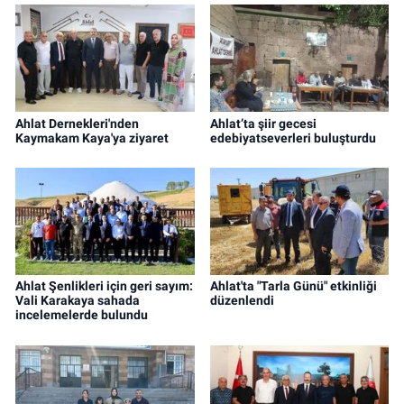
Ahlat Dernekleri'nden
Ahlat’ta şiir gecesi
Kaymakam Kaya'ya ziyaret
edebiyatseverleri buluşturdu
Ahlat Şenlikleri için geri sayım:
Ahlat'ta "Tarla Günü" etkinliği
Vali Karakaya sahada
düzenlendi
incelemelerde bulundu