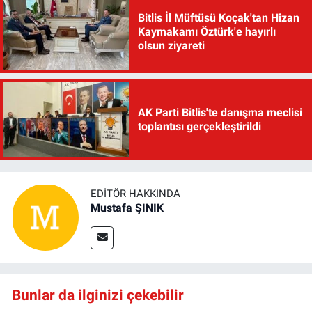
Bitlis İl Müftüsü Koçak'tan Hizan
Kaymakamı Öztürk'e hayırlı
olsun ziyareti
AK Parti Bitlis'te danışma meclisi
toplantısı gerçekleştirildi
EDITÖR HAKKINDA
Mustafa ŞINIK
Bunlar da ilginizi çekebilir