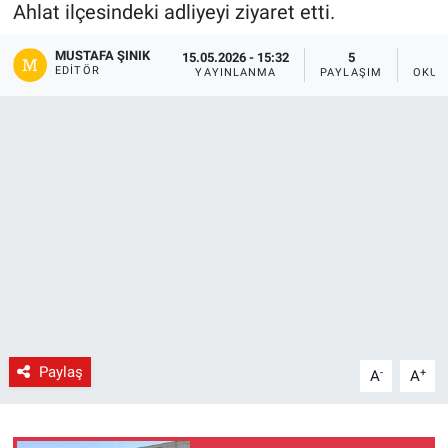
Ahlat ilçesindeki adliyeyi ziyaret etti.
Gündem
MUSTAFA ŞINIK
15.05.2026 - 15:32
5
EDITÖR
YAYINLANMA
PAYLAŞIM
OKUN
Kültür-Sanat
Magazin
Politika
Resmi İlanlar
Sağlık
Siyaset
Paylaş
-
+
A
A
Spor
Yerel