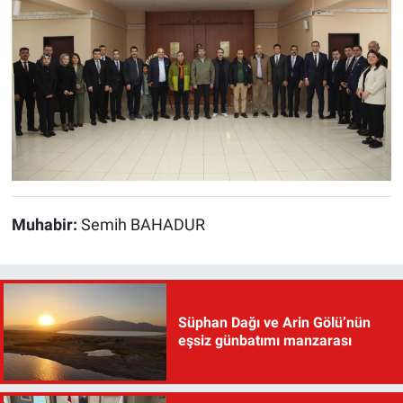
Muhabir:
Semih BAHADUR
Süphan Dağı ve Arin Gölü’nün
eşsiz günbatımı manzarası