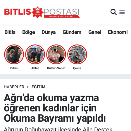
Asayiş
Nöbetçi Eczaneler
Bitlis
Bölge
Dünya
Gündem
Genel
Ekonomi
Bilim ve Teknoloji
Bitlis Hava Durumu
Bölge
Bitlis Trafik Yoğunluk Haritası
Çevre
Süper Lig Puan Durumu ve Fikstür
Bitlis
Ahlat
Kültür-Sanat
Çevre
Dünya
Tüm Manşetler
HABERLER
EĞITIM
Ağrı'da okuma yazma
Eğitim
Son Dakika Haberleri
öğrenen kadınlar için
Ekonomi
Haber Arşivi
Okuma Bayramı yapıldı
Genel
Ağrı'nın Doğubayazıt ilçesinde Aile Destek