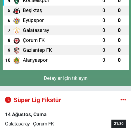
Kocaelispor
0
0
4
Beşiktaş
0
0
5
Eyüpspor
0
0
6
Galatasaray
0
0
7
Çorum FK
0
0
8
Gaziantep FK
0
0
9
Alanyaspor
0
0
10
Detaylar için tıklayın
Süper Lig Fikstür
14 Ağustos, Cuma
Galatasaray - Çorum FK
21:30