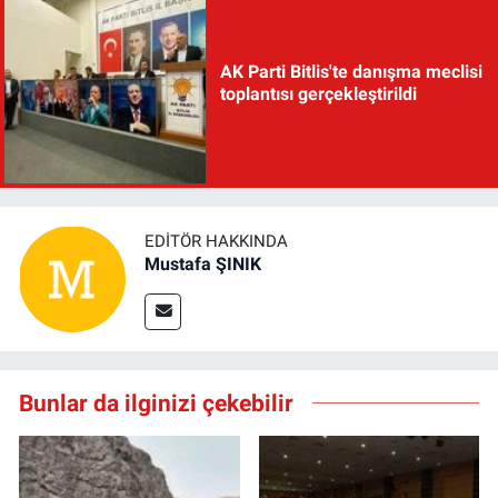
AK Parti Bitlis'te danışma meclisi
toplantısı gerçekleştirildi
EDITÖR HAKKINDA
Mustafa ŞINIK
Bunlar da ilginizi çekebilir