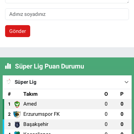
Gönder
Süper Lig Puan Durumu
Süper Lig
#
Takım
O
P
Amed
0
0
1
Erzurumspor FK
0
0
2
Başakşehir
0
0
3