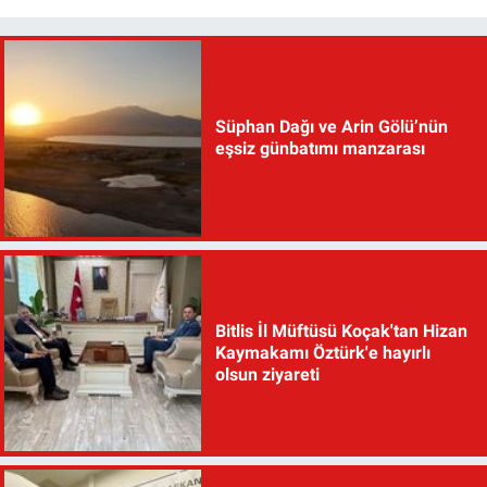
Süphan Dağı ve Arin Gölü’nün
eşsiz günbatımı manzarası
Bitlis İl Müftüsü Koçak'tan Hizan
Kaymakamı Öztürk'e hayırlı
olsun ziyareti