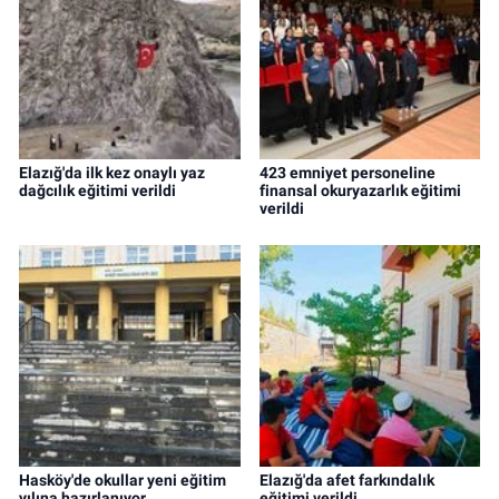
Elazığ'da ilk kez onaylı yaz
423 emniyet personeline
dağcılık eğitimi verildi
finansal okuryazarlık eğitimi
verildi
Hasköy'de okullar yeni eğitim
Elazığ'da afet farkındalık
yılına hazırlanıyor
eğitimi verildi