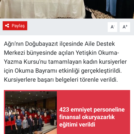
Paylaş
-
+
A
A
Ağrı'nın Doğubayazıt ilçesinde Aile Destek
Merkezi bünyesinde açılan Yetişkin Okuma-
Yazma Kursu'nu tamamlayan kadın kursiyerler
için Okuma Bayramı etkinliği gerçekleştirildi.
Kursiyerlere başarı belgeleri törenle verildi.
423 emniyet personeline
finansal okuryazarlık
eğitimi verildi