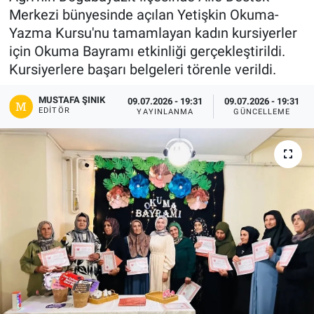
Merkezi bünyesinde açılan Yetişkin Okuma-
Gündem
Yazma Kursu'nu tamamlayan kadın kursiyerler
için Okuma Bayramı etkinliği gerçekleştirildi.
Kültür-Sanat
Kursiyerlere başarı belgeleri törenle verildi.
Magazin
MUSTAFA ŞINIK
09.07.2026 - 19:31
09.07.2026 - 19:31
EDITÖR
YAYINLANMA
GÜNCELLEME
Politika
Resmi İlanlar
Sağlık
Siyaset
Spor
Yerel