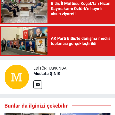
Bitlis İl Müftüsü Koçak'tan Hizan
Kaymakamı Öztürk'e hayırlı
olsun ziyareti
AK Parti Bitlis'te danışma meclisi
toplantısı gerçekleştirildi
EDITÖR HAKKINDA
Mustafa ŞINIK
Bunlar da ilginizi çekebilir