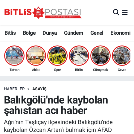
Asayiş
Nöbetçi Eczaneler
Bitlis
Bölge
Dünya
Gündem
Genel
Ekonomi
Bilim ve Teknoloji
Bitlis Hava Durumu
Bölge
Bitlis Trafik Yoğunluk Haritası
Çevre
Süper Lig Puan Durumu ve Fikstür
Tatvan
Ahlat
Spor
Bitlis
Güroymak
Çevre
Dünya
Tüm Manşetler
HABERLER
ASAYIŞ
Balıkgölü'nde kaybolan
Eğitim
Son Dakika Haberleri
şahıstan acı haber
Ekonomi
Haber Arşivi
Ağrı'nın Taşlıçay ilçesindeki Balıkgölü'nde
kaybolan Özcan Artan'ı bulmak için AFAD
Genel