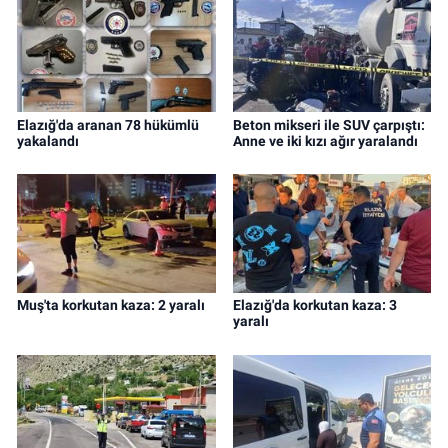
Elazığ'da aranan 78 hükümlü
Beton mikseri ile SUV çarpıştı:
yakalandı
Anne ve iki kızı ağır yaralandı
Muş'ta korkutan kaza: 2 yaralı
Elazığ'da korkutan kaza: 3
yaralı