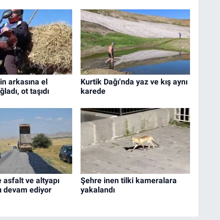
in arkasına el
Kurtik Dağı'nda yaz ve kış aynı
ladı, ot taşıdı
karede
 asfalt ve altyapı
Şehre inen tilki kameralara
ı devam ediyor
yakalandı