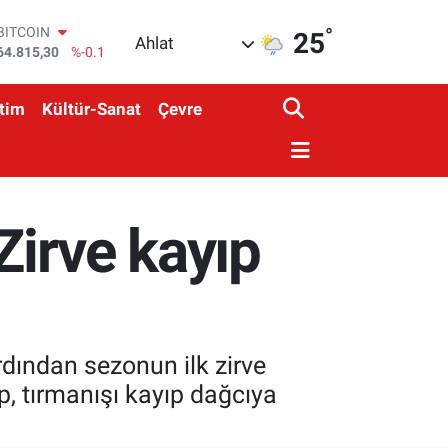
64.815,30
%-0.1
°
25
DOLAR
Ahlat
47,7436
%0.18
EURO
55,2510
%0.32
tim
Kültür-Sanat
Çevre
STERLİN
64,4811
%0.38
GRAM ALTIN
6660.55
%0
BİST100
13.779
%-14
Zirve kayıp
dından sezonun ilk zirve
ip, tırmanışı kayıp dağcıya