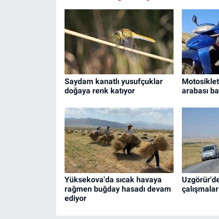
Saydam kanatlı yusufçuklar
Motosiklet
doğaya renk katıyor
arabası bağ
Yüksekova'da sıcak havaya
Uzgörür'de
rağmen buğday hasadı devam
çalışmalar
ediyor