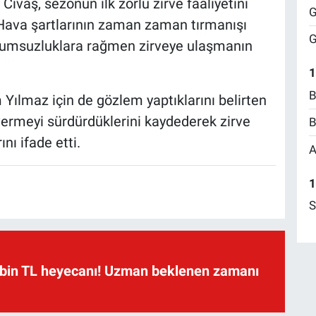
Civaş, sezonun ilk zorlu zirve faaliyetini
G
 Hava şartlarının zaman zaman tırmanışı
G
 olumsuzluklara rağmen zirveye ulaşmanın
1
B
Yılmaz için de gözlem yaptıklarını belirten
ermeyi sürdürdüklerini kaydederek zirve
B
nı ifade etti.
A
1
S
 bin TL heyecanı! Uzman beklenen zamanı