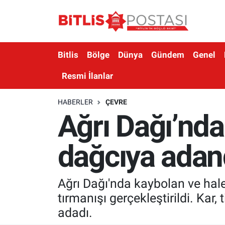
Asayiş
Nöbetçi Eczaneler
Bitlis
Bölge
Dünya
Gündem
Genel
Bilim ve Teknoloji
Bitlis Hava Durumu
Resmi İlanlar
Bölge
Bitlis Trafik Yoğunluk Haritası
HABERLER
ÇEVRE
Ağrı Dağı’nda
Çevre
Süper Lig Puan Durumu ve Fikstür
Dünya
Tüm Manşetler
dağcıya adan
Eğitim
Son Dakika Haberleri
Ağrı Dağı'nda kaybolan ve hal
Ekonomi
Haber Arşivi
tırmanışı gerçekleştirildi. Kar,
adadı.
Genel