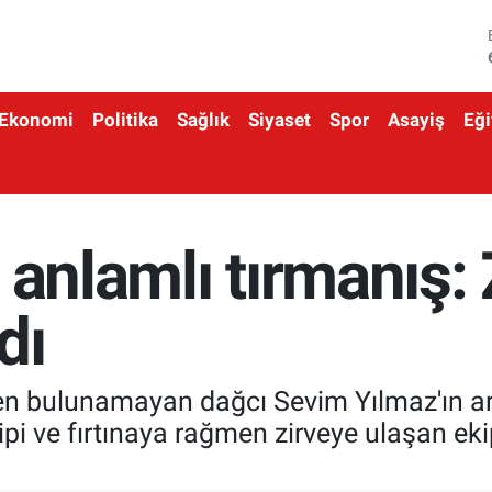
Ekonomi
Politika
Sağlık
Siyaset
Spor
Asayiş
Eği
 anlamlı tırmanış: 
dı
en bulunamayan dağcı Sevim Yılmaz'ın ar
 tipi ve fırtınaya rağmen zirveye ulaşan ek