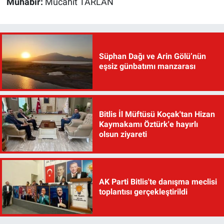
Muhabir:
Mücahit TARLAN
Süphan Dağı ve Arin Gölü’nün
eşsiz günbatımı manzarası
Bitlis İl Müftüsü Koçak'tan Hizan
Kaymakamı Öztürk'e hayırlı
olsun ziyareti
AK Parti Bitlis'te danışma meclisi
toplantısı gerçekleştirildi