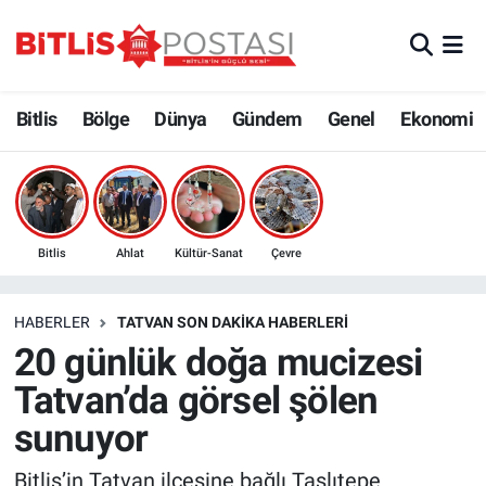
Asayiş
Nöbetçi Eczaneler
Bitlis
Bölge
Dünya
Gündem
Genel
Ekonomi
Bilim ve Teknoloji
Bitlis Hava Durumu
Bölge
Bitlis Trafik Yoğunluk Haritası
Çevre
Süper Lig Puan Durumu ve Fikstür
Bitlis
Ahlat
Kültür-Sanat
Çevre
Dünya
Tüm Manşetler
HABERLER
TATVAN SON DAKIKA HABERLERI
20 günlük doğa mucizesi
Eğitim
Son Dakika Haberleri
Tatvan’da görsel şölen
Ekonomi
Haber Arşivi
sunuyor
Genel
Bitlis’in Tatvan ilçesine bağlı Taşlıtepe