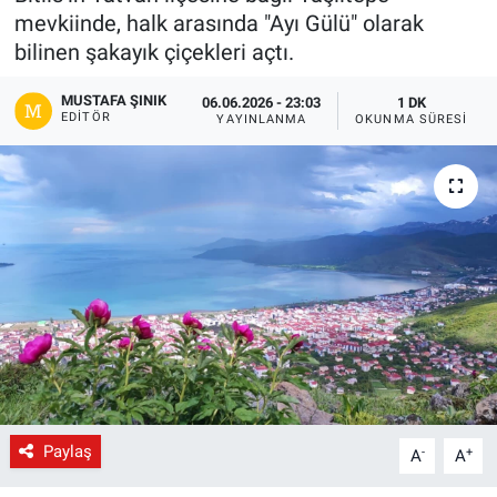
mevkiinde, halk arasında "Ayı Gülü" olarak
Gündem
bilinen şakayık çiçekleri açtı.
Kültür-Sanat
MUSTAFA ŞINIK
06.06.2026 - 23:03
1 DK
EDITÖR
YAYINLANMA
OKUNMA SÜRESI
Magazin
Politika
Resmi İlanlar
Sağlık
Siyaset
Spor
Paylaş
-
+
A
A
Yerel