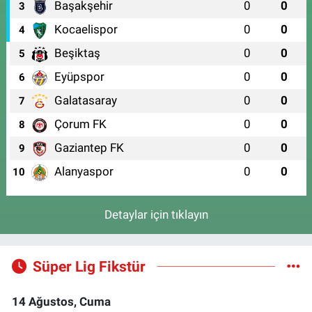
Başakşehir
0
0
3
Kocaelispor
0
0
4
Beşiktaş
0
0
5
Eyüpspor
0
0
6
Galatasaray
0
0
7
Çorum FK
0
0
8
Gaziantep FK
0
0
9
Alanyaspor
0
0
10
Detaylar için tıklayın
Süper Lig Fikstür
14 Ağustos, Cuma