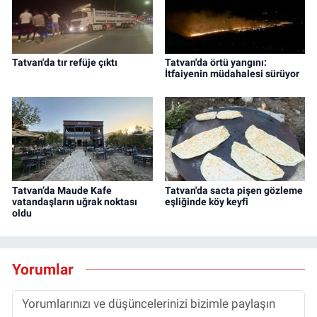
Tatvan'da tır refüje çıktı
Tatvan'da örtü yangını:
İtfaiyenin müdahalesi sürüyor
Tatvan’da Maude Kafe
Tatvan'da sacta pişen gözleme
vatandaşların uğrak noktası
eşliğinde köy keyfi
oldu
Yorumlar