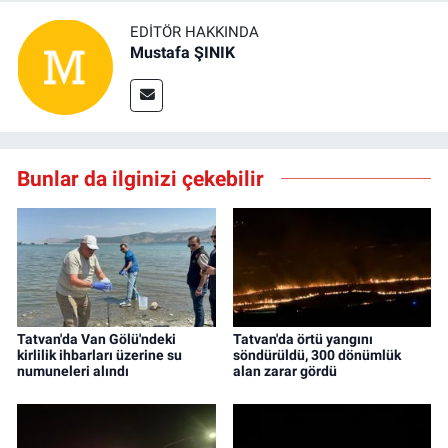
EDITÖR HAKKINDA
Mustafa ŞINIK
Bunlar da ilginizi çekebilir
Tatvan'da Van Gölü'ndeki
Tatvan'da örtü yangını
kirlilik ihbarları üzerine su
söndürüldü, 300 dönümlük
numuneleri alındı
alan zarar gördü