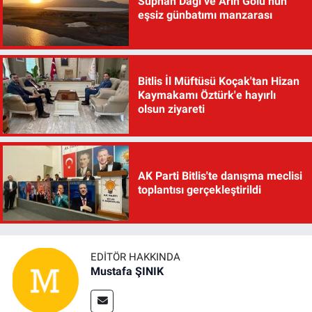
Süphan Dağı ve Arin Gölü’nün
eşsiz günbatımı manzarası
Bitlis İl Müftüsü Koçak'tan Hizan
Kaymakamı Öztürk'e hayırlı
olsun ziyareti
AK Parti Bitlis'te danışma meclisi
toplantısı gerçekleştirildi
EDITÖR HAKKINDA
Mustafa ŞINIK