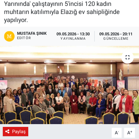
Yarınında' çalıştayının 5'incisi 120 kadın
Gündem
muhtarın katılımıyla Elazığ ev sahipliğinde
yapılıyor.
Kültür-Sanat
MUSTAFA ŞINIK
09.05.2026 - 13:30
09.05.2026 - 20:11
EDITÖR
YAYINLANMA
GÜNCELLEME
Magazin
Politika
Resmi İlanlar
Sağlık
Siyaset
Spor
Paylaş
-
+
A
A
Yerel