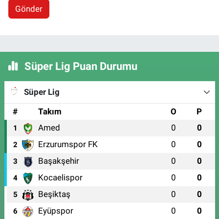
Gönder
Süper Lig Puan Durumu
Süper Lig
#
Takım
O
P
Amed
0
0
1
Erzurumspor FK
0
0
2
Başakşehir
0
0
3
Kocaelispor
0
0
4
Beşiktaş
0
0
5
Eyüpspor
0
0
6