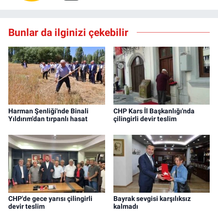
Bunlar da ilginizi çekebilir
Harman Şenliği'nde Binali
CHP Kars İl Başkanlığı'nda
Yıldırım'dan tırpanlı hasat
çilingirli devir teslim
CHP'de gece yarısı çilingirli
Bayrak sevgisi karşılıksız
devir teslim
kalmadı