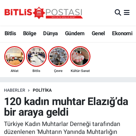
Asayiş
Nöbetçi Eczaneler
Bitlis
Bölge
Dünya
Gündem
Genel
Ekonomi
Bilim ve Teknoloji
Bitlis Hava Durumu
Bölge
Bitlis Trafik Yoğunluk Haritası
Çevre
Süper Lig Puan Durumu ve Fikstür
Ahlat
Bitlis
Çevre
Kültür-Sanat
Dünya
Tüm Manşetler
HABERLER
POLITIKA
120 kadın muhtar Elazığ’da
Eğitim
Son Dakika Haberleri
bir araya geldi
Ekonomi
Haber Arşivi
Türkiye Kadın Muhtarlar Derneği tarafından
düzenlenen 'Muhtarın Yanında Muhtarlığın
Genel