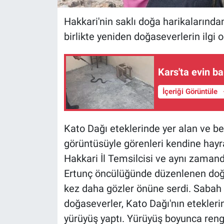
Hakkari'nin saklı doğa harikalarından
birlikte yeniden doğaseverlerin ilgi 
Kars'ta evin b
İçeriği Görüntüle
Kato Dağı eteklerinde yer alan ve beş
görüntüsüyle görenleri kendine hayr
Hakkari İl Temsilcisi ve aynı zaman
Ertunç öncülüğünde düzenlenen doğa e
kez daha gözler önüne serdi. Sabah 
doğaseverler, Kato Dağı'nın etekleri
yürüyüş yaptı. Yürüyüş boyunca rengâ