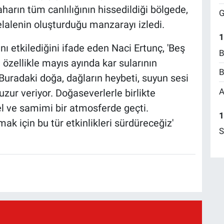
aharın tüm canlılığının hissedildiği bölgede,
G
lalenin oluşturduğu manzarayı izledi.
1
nı etkilediğini ifade eden Naci Ertunç, 'Beş
B
, özellikle mayıs ayında kar sularının
B
 Buradaki doğa, dağların heybeti, suyun sesi
A
uzur veriyor. Doğaseverlerle birlikte
el ve samimi bir atmosferde geçti.
1
mak için bu tür etkinlikleri sürdüreceğiz'
S