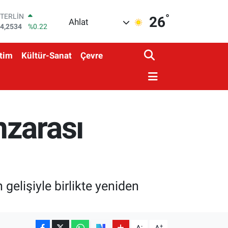
°
GRAM ALTIN
26
Ahlat
518.23
%0.39
BİST100
3.703
%0
tim
Kültür-Sanat
Çevre
BITCOIN
4.475,47
%0.66
DOLAR
7,5971
%0.05
EURO
5,1336
%0.18
nzarası
STERLİN
4,2534
%0.22
gelişiyle birlikte yeniden
-
+