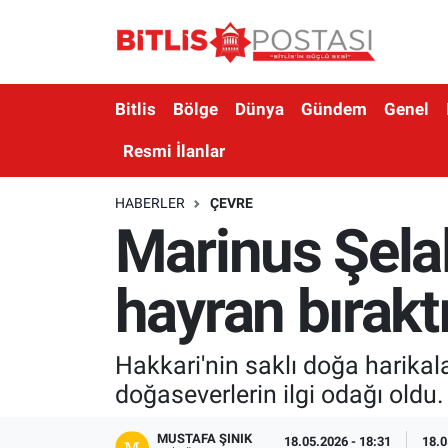
Asayiş
Nöbetçi Eczaneler
Bitlis
Bölge
Dünya
Gündem
Genel
Bilim ve Teknoloji
Bitlis Hava Durumu
Resmi İlanlar
Bölge
Bitlis Trafik Yoğunluk Haritası
HABERLER
ÇEVRE
Marinus Şela
Çevre
Süper Lig Puan Durumu ve Fikstür
Dünya
Tüm Manşetler
hayran bırakt
Eğitim
Son Dakika Haberleri
Hakkari'nin saklı doğa harikala
Ekonomi
Haber Arşivi
doğaseverlerin ilgi odağı oldu.
Genel
MUSTAFA ŞINIK
18.05.2026 - 18:31
18.0