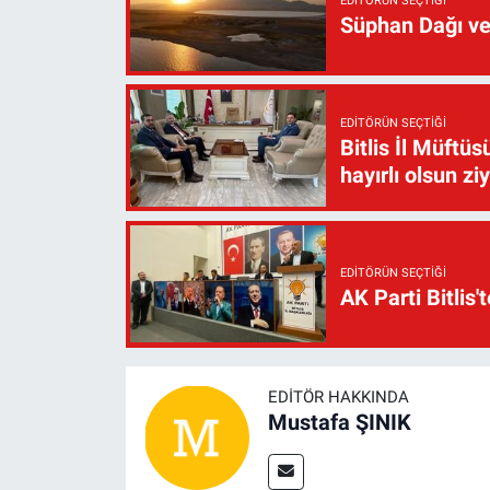
EDITÖRÜN SEÇTIĞI
Süphan Dağı ve
EDITÖRÜN SEÇTIĞI
Bitlis İl Müft
hayırlı olsun zi
EDITÖRÜN SEÇTIĞI
AK Parti Bitlis'
EDITÖR HAKKINDA
Mustafa ŞINIK