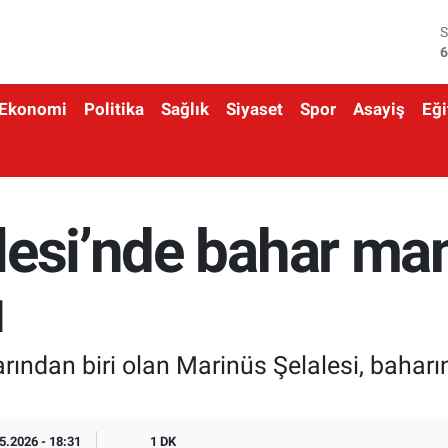
6
1
Ekonomi
Politika
Sağlık
Siyaset
Spor
Asayiş
Eği
6
4
5
lesi’nde bahar ma
6
ı
rından biri olan Marinüs Şelalesi, baharın 
5.2026 - 18:31
1 DK