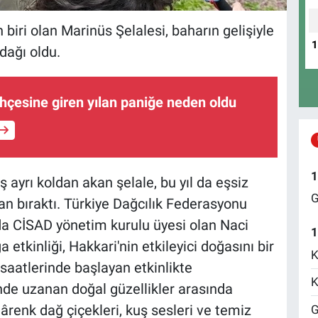
 biri olan Marinüs Şelalesi, baharın gelişiyle
odağı oldu.
ahçesine giren yılan paniğe neden oldu
1
 ayrı koldan akan şelale, bu yıl da eşsiz
G
an bıraktı. Türkiye Dağcılık Federasyonu
da CİSAD yönetim kurulu üyesi olan Naci
1
tkinliği, Hakkari'nin etkileyici doğasını bir
K
saatlerinde başlayan etkinlikte
K
nde uzanan doğal güzellikler arasında
renk dağ çiçekleri, kuş sesleri ve temiz
G