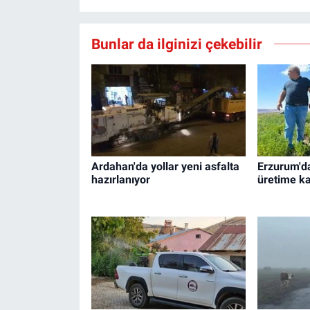
Bunlar da ilginizi çekebilir
Ardahan'da yollar yeni asfalta
Erzurum'da
hazırlanıyor
üretime ka