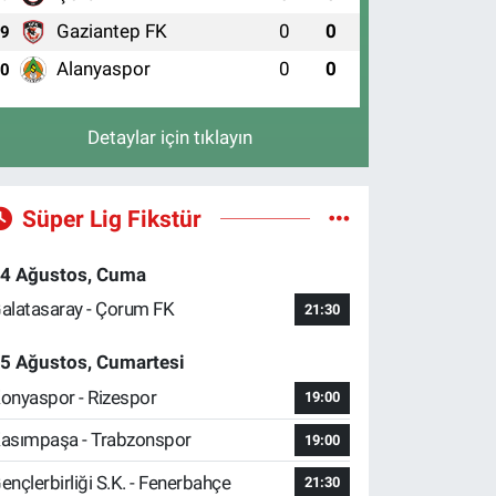
Gaziantep FK
0
0
9
Alanyaspor
0
0
10
Detaylar için tıklayın
Süper Lig Fikstür
4 Ağustos, Cuma
alatasaray - Çorum FK
21:30
5 Ağustos, Cumartesi
onyaspor - Rizespor
19:00
asımpaşa - Trabzonspor
19:00
ençlerbirliği S.K. - Fenerbahçe
21:30