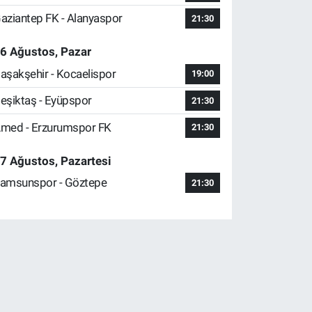
aziantep FK - Alanyaspor
21:30
6 Ağustos, Pazar
aşakşehir - Kocaelispor
19:00
eşiktaş - Eyüpspor
21:30
med - Erzurumspor FK
21:30
7 Ağustos, Pazartesi
amsunspor - Göztepe
21:30