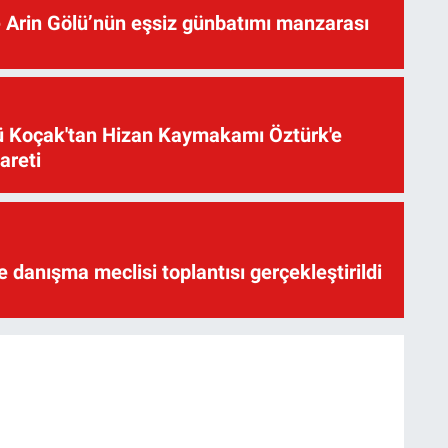
 Arin Gölü’nün eşsiz günbatımı manzarası
üsü Koçak'tan Hizan Kaymakamı Öztürk'e
yareti
te danışma meclisi toplantısı gerçekleştirildi