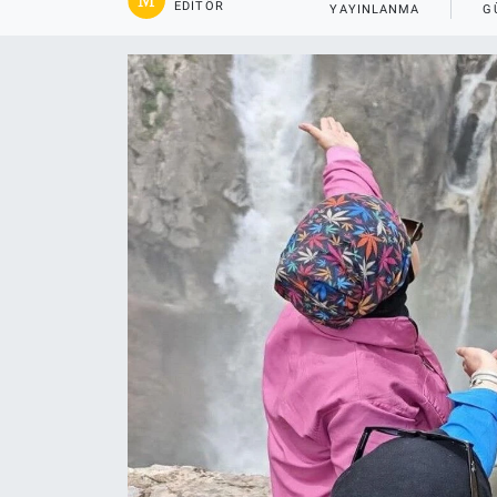
EDITÖR
YAYINLANMA
G
Gündem
Kültür-Sanat
Magazin
Politika
Resmi İlanlar
Sağlık
Siyaset
Spor
Yerel