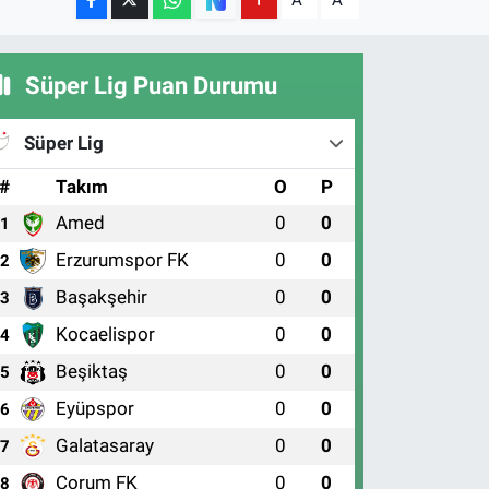
A
A
Süper Lig Puan Durumu
Süper Lig
#
Takım
O
P
Amed
0
0
1
Erzurumspor FK
0
0
2
Başakşehir
0
0
3
Kocaelispor
0
0
4
Beşiktaş
0
0
5
Eyüpspor
0
0
6
Galatasaray
0
0
7
Çorum FK
0
0
8