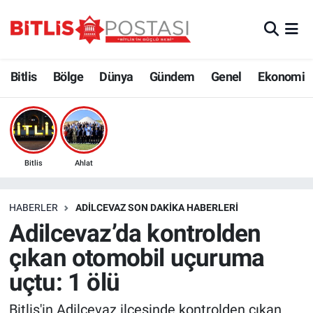
Asayiş
Nöbetçi Eczaneler
Bitlis
Bölge
Dünya
Gündem
Genel
Ekonomi
Bilim ve Teknoloji
Bitlis Hava Durumu
Bölge
Bitlis Trafik Yoğunluk Haritası
Çevre
Süper Lig Puan Durumu ve Fikstür
Bitlis
Ahlat
Dünya
Tüm Manşetler
HABERLER
ADILCEVAZ SON DAKIKA HABERLERI
Adilcevaz’da kontrolden
Eğitim
Son Dakika Haberleri
çıkan otomobil uçuruma
Ekonomi
Haber Arşivi
uçtu: 1 ölü
Genel
Bitlis'in Adilcevaz ilçesinde kontrolden çıkan