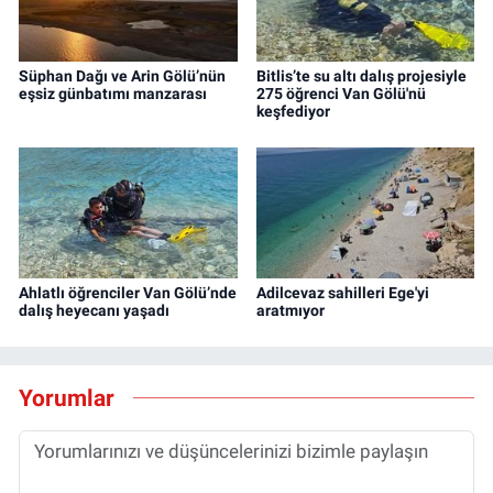
Süphan Dağı ve Arin Gölü’nün
Bitlis’te su altı dalış projesiyle
eşsiz günbatımı manzarası
275 öğrenci Van Gölü'nü
keşfediyor
Ahlatlı öğrenciler Van Gölü’nde
Adilcevaz sahilleri Ege'yi
dalış heyecanı yaşadı
aratmıyor
Yorumlar