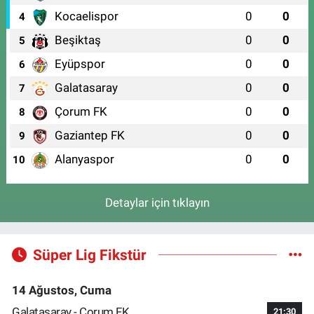
Kocaelispor
0
0
4
Beşiktaş
0
0
5
Eyüpspor
0
0
6
Galatasaray
0
0
7
Çorum FK
0
0
8
Gaziantep FK
0
0
9
Alanyaspor
0
0
10
Detaylar için tıklayın
Süper Lig Fikstür
14 Ağustos, Cuma
Galatasaray - Çorum FK
21:30