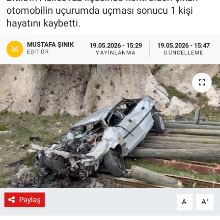
otomobilin uçurumda uçması sonucu 1 kişi
Gündem
hayatını kaybetti.
Kültür-Sanat
MUSTAFA ŞINIK
19.05.2026 - 15:29
19.05.2026 - 15:47
EDITÖR
YAYINLANMA
GÜNCELLEME
Magazin
Politika
Resmi İlanlar
Sağlık
Siyaset
Spor
Paylaş
-
+
A
A
Yerel