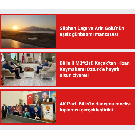
Süphan Dağı ve Arin Gölü’nün
eşsiz günbatımı manzarası
Bitlis İl Müftüsü Koçak'tan Hizan
Kaymakamı Öztürk'e hayırlı
olsun ziyareti
AK Parti Bitlis'te danışma meclisi
toplantısı gerçekleştirildi